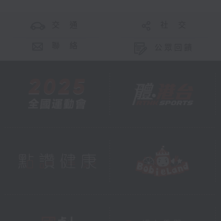
交 通
社 交
聯 絡
公眾回饋