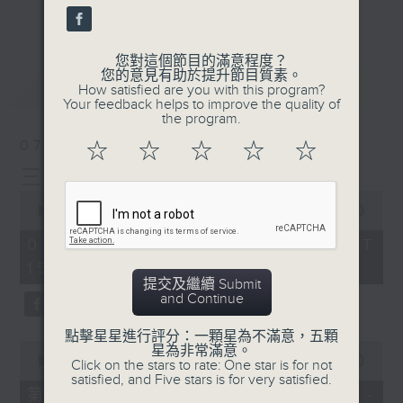
刺激遊戲，三位主持鬥到你死我活
更多...
熱門話題，等你講埋一份！
您對這個節目的滿意程度？
還有你最喜歡的靈異故事。
您的意見有助於提升節目質素。
最新
LATEST
How satisfied are you with this program?
三五成群 個個好人 陪你等放工
Your feedback helps to improve the quality of
the program.
07/08/2026
☆
☆
☆
☆
☆
三五成群
0
seconds
00:00
1:36:25
of
1
07/08/2026 - 足本 Full (HKT
hour,
15:00 - 17:00)
36
minutes,
提交及繼續 Submit
25
and Continue
seconds
點擊星星進行評分：一顆星為不滿意，五顆
0
星為非常滿意。
seconds
00:00
48:20
Click on the stars to rate: One star is for not
of
satisfied, and Five stars is for very satisfied.
48
第一部份 Part 1 (HKT 15:04 -