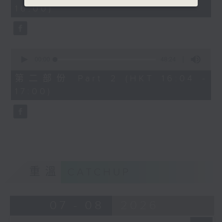
minutes,
16:00)
20
seconds
0
seconds
00:00
48:24
of
48
第二部份 Part 2 (HKT 16:04 -
minutes,
17:00)
24
seconds
重溫
CATCHUP
07 - 08
2026