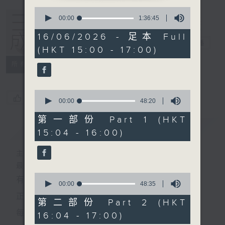
0
seconds
00:00
1:36:45
of
1
16/06/2026 - 足本 Full
hour,
三五成群
電台直播
(HKT 15:00 - 17:00)
36
minutes,
所有集數
45
seconds
0
您喜歡這個節目嗎?
seconds
00:00
48:20
of
48
第一部份 Part 1 (HKT
minutes,
簡介
GIST
15:04 - 16:00)
20
seconds
主持人：黃天頤、方梓豪、阿攝
最飯氣攻心的時間，最渴望放工的時間，
0
有天頤、梓豪、阿攝陪你快樂度過！
seconds
00:00
48:35
of
正所謂 快樂不知時日過。
48
第二部份 Part 2 (HKT
minutes,
每日兩小時，
16:04 - 17:00)
35
seconds