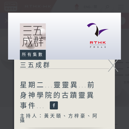
ENG
/
簡
×
全新 RTHK On The Go
取得
一手掌握 RTHK 電台、電視節目
所有集數
X
三五成群
星期二...靈靈異...前
身神學院的古蹟靈異
事件...
主持人：黃天頤、方梓豪、阿
攝