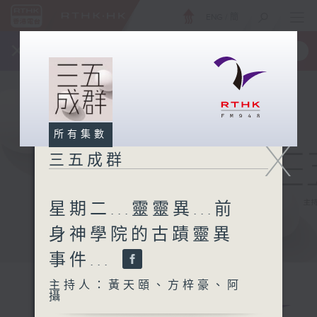
ENG
/
簡
×
全新 RTHK On The Go
取得
一手掌握 RTHK 電台、電視節目
所有集數
X
三五成群
星期二...靈靈異...前
身神學院的古蹟靈異
事件...
主持人：黃天頤、方梓豪、阿
攝