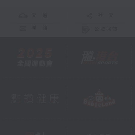
交 通
社 交
聯 絡
公眾回饋