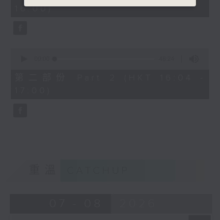
minutes,
16:00)
20
seconds
0
seconds
00:00
48:24
of
48
第二部份 Part 2 (HKT 16:04 -
minutes,
17:00)
24
seconds
重溫
CATCHUP
07 - 08
2026