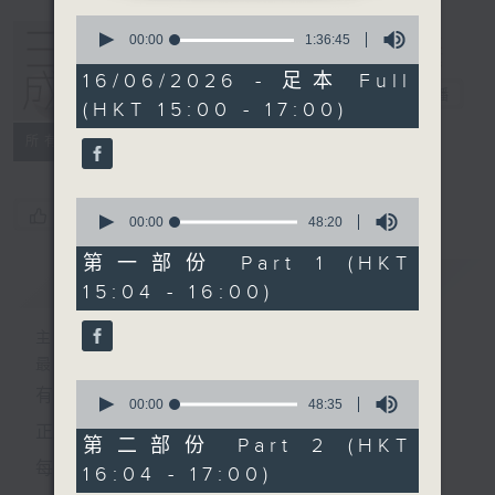
0
seconds
00:00
1:36:45
of
1
16/06/2026 - 足本 Full
hour,
三五成群
電台直播
(HKT 15:00 - 17:00)
36
minutes,
所有集數
45
seconds
0
您喜歡這個節目嗎?
seconds
00:00
48:20
of
48
第一部份 Part 1 (HKT
minutes,
簡介
GIST
15:04 - 16:00)
20
seconds
主持人：黃天頤、方梓豪、阿攝
最飯氣攻心的時間，最渴望放工的時間，
0
有天頤、梓豪、阿攝陪你快樂度過！
seconds
00:00
48:35
of
正所謂 快樂不知時日過。
48
第二部份 Part 2 (HKT
minutes,
每日兩小時，
16:04 - 17:00)
35
seconds