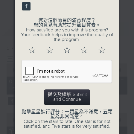
刺激遊戲，三位主持鬥到你死我活
更多...
熱門話題，等你講埋一份！
您對這個節目的滿意程度？
還有你最喜歡的靈異故事。
您的意見有助於提升節目質素。
最新
LATEST
How satisfied are you with this program?
三五成群 個個好人 陪你等放工
Your feedback helps to improve the quality of
the program.
07/08/2026
☆
☆
☆
☆
☆
三五成群
0
seconds
00:00
1:36:25
of
1
07/08/2026 - 足本 Full (HKT
hour,
15:00 - 17:00)
36
minutes,
提交及繼續 Submit
25
and Continue
seconds
點擊星星進行評分：一顆星為不滿意，五顆
0
星為非常滿意。
seconds
00:00
48:20
Click on the stars to rate: One star is for not
of
satisfied, and Five stars is for very satisfied.
48
第一部份 Part 1 (HKT 15:04 -