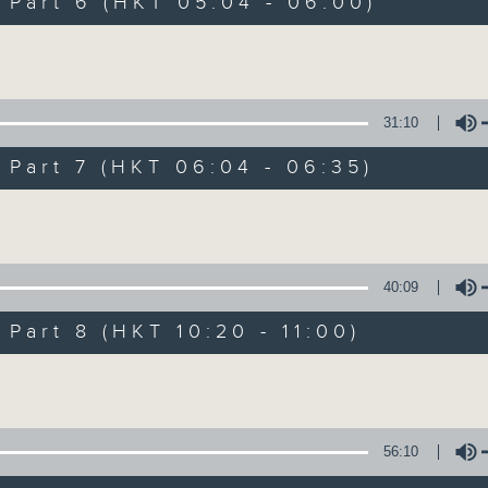
art 6 (HKT 05:04 - 06:00)
of
56
第四部份 Part 4 (HKT 03:04 - 04:00
minutes,
Volume
9
seconds
Volume
90%
31:10
0
seconds
00:00
art 7 (HKT 06:04 - 06:35)
of
56
第五部份 Part 5 (HKT 04:04 - 05:00
minutes,
Volume
10
seconds
Volume
90%
40:09
0
seconds
00:00
art 8 (HKT 10:20 - 11:00)
of
56
第六部份 Part 6 (HKT 05:04 - 06:0
Volume
minutes,
9
seconds
Volume
90%
56:10
0