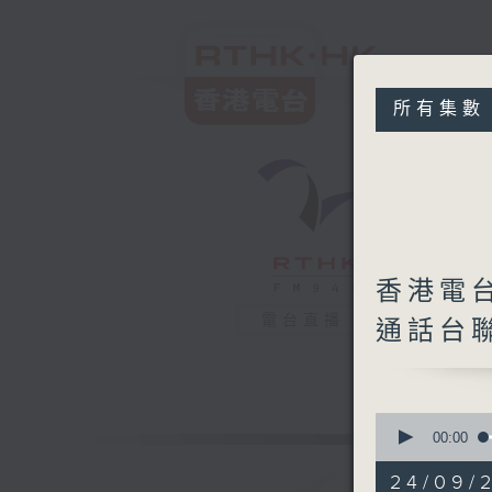
所有集數
香港電
電台直播
通話台
0
seconds
00:00
of
11
24/09/
hours,