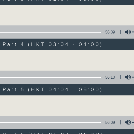
56
第一部份 Part 1 (HKT 00:04 - 01:00
minutes,
Volume
0
seconds
Volume
90%
56:09
0
seconds
00:00
art 4 (HKT 03:04 - 04:00)
of
56
第二部份 Part 2 (HKT 01:04 - 02:00
minutes,
Volume
9
seconds
Volume
90%
56:10
0
seconds
00:00
art 5 (HKT 04:04 - 05:00)
of
56
第三部份 Part 3 (HKT 02:04 - 03:00
minutes,
Volume
9
seconds
Volume
90%
56:09
0
seconds
00:00