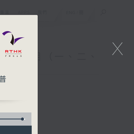
重溫
APPS
我們
ENG
/
簡
X
特備節目（一、二、
）
普