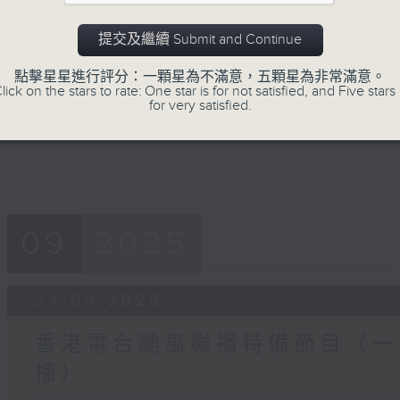
0
seconds
00:00
提交及繼續 Submit and Continue
of
31
第十三部份 Part 13 (HKT 16:04 - 16:
minutes,
點擊星星進行評分：一顆星為不滿意，五顆星為非常滿意。
9
lick on the stars to rate: One star is for not satisfied, and Five stars 
seconds
Volume
for very satisfied.
90%
09
2025
24/09/2025
香港電台颱風聯播特備節目（一
播）