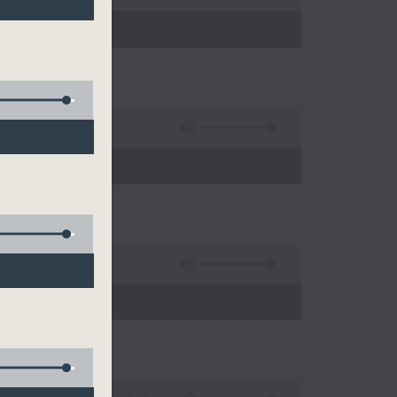
)
56:10
)
56:09
0)