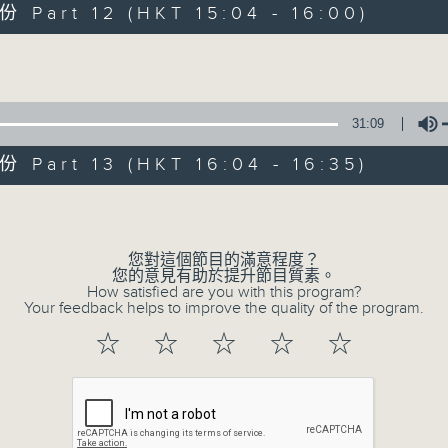
0
Part 12 (HKT 15:04 - 16:00)
seconds
00:00
of
56
Volume
第十部份 Part 10 (HKT 13:04 - 14:0
minutes,
10
seconds
Volume
90%
31:09
0
Part 13 (HKT 16:04 - 16:35)
seconds
00:00
of
56
Volume
第十一部份 Part 11 (HKT 14:04 - 15:
minutes,
9
seconds
Volume
您對這個節目的滿意程度？
90%
您的意見有助於提升節目質素。
How satisfied are you with this program?
Your feedback helps to improve the quality of the program.
0
seconds
00:00
☆
☆
☆
☆
☆
of
56
第十二部份 Part 12 (HKT 15:04 - 16:
minutes,
9
seconds
Volume
90%