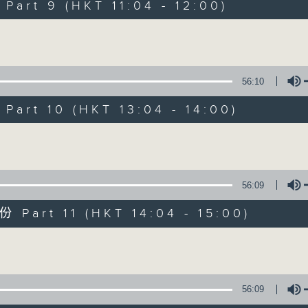
seconds
00:00
art 9 (HKT 11:04 - 12:00)
of
31
第七部份 Part 7 (HKT 06:04 - 06:35
Volume
minutes,
10
seconds
Volume
90%
56:10
0
art 10 (HKT 13:04 - 14:00)
seconds
00:00
of
40
第八部份 Part 8 (HKT 10:20 - 11:00)
Volume
minutes,
9
seconds
Volume
90%
56:09
0
Part 11 (HKT 14:04 - 15:00)
seconds
00:00
of
56
Volume
第九部份 Part 9 (HKT 11:04 - 12:00)
minutes,
10
seconds
Volume
90%
56:09