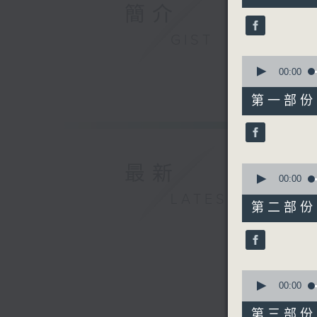
簡介
1
minute,
59
GIST
seconds
90%
0
seconds
00:00
of
56
第一部份 P
minutes,
0
seconds
90%
0
最新
seconds
00:00
of
LATEST
56
第二部份 P
minutes,
9
seconds
90%
0
seconds
00:00
of
56
第三部份 P