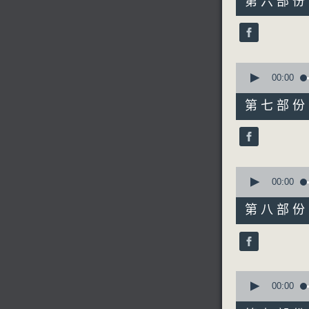
第六部份 P
minutes,
9
seconds
90%
0
seconds
00:00
of
31
第七部份 P
minutes,
10
seconds
90%
0
seconds
00:00
of
40
第八部份 P
minutes,
9
seconds
90%
0
seconds
00:00
of
56