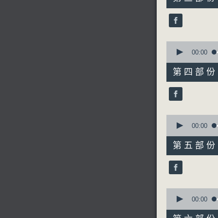
minutes,
9
seconds
90%
0
seconds
00:00
of
56
第四部份 P
minutes,
9
seconds
90%
0
seconds
00:00
of
56
第五部份 P
minutes,
10
seconds
90%
0
seconds
00:00
of
56