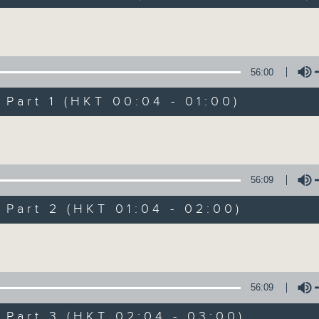
Volume
56:00
art 1 (HKT 00:04 - 01:00)
Volume
24/09/2025
香港電台颱風聯播特備節目（一、
56:09
0
seconds
00:00
of
art 2 (HKT 01:04 - 02:00)
11
24/09/2025 - 足本 Full (HKT 00:04
hours,
Volume
1
minute,
59
seconds
Volume
90%
56:09
0
seconds
00:00
of
art 3 (HKT 02:04 - 03:00)