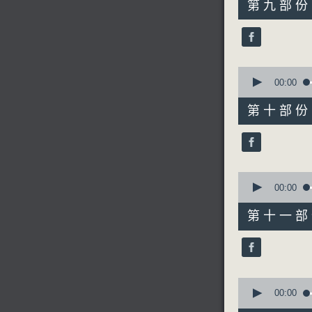
第九部份 P
minutes,
10
seconds
90%
0
seconds
00:00
of
56
第十部份 P
minutes,
10
seconds
90%
0
seconds
00:00
of
56
第十一部份 
minutes,
9
seconds
90%
0
seconds
00:00
of