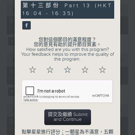
31
0
第十三部份 Part 13 (HKT
minutes,
seconds
00:00
56:09
16:04 - 16:35)
9
of
seconds
56
第十一部份 Part 11 (HKT 14:04 -
minutes,
15:00)
9
seconds
您對這個節目的滿意程度？
您的意見有助於提升節目質素。
How satisfied are you with this program?
Your feedback helps to improve the quality of
0
the program.
seconds
00:00
56:09
of
☆
☆
☆
☆
☆
56
第十二部份 Part 12 (HKT 15:04 -
minutes,
16:00)
9
seconds
0
seconds
00:00
31:09
提交及繼續 Submit
of
and Continue
31
第十三部份 Part 13 (HKT 16:04 -
minutes,
16:35)
9
點擊星星進行評分：一顆星為不滿意，五顆
seconds