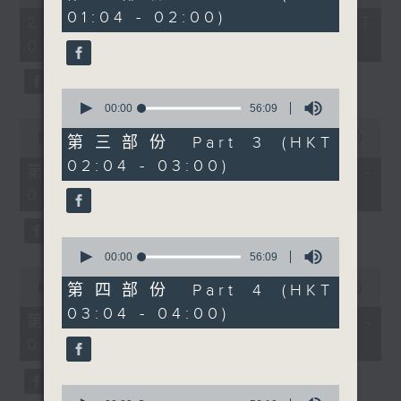
of
minutes,
01:04 - 02:00)
11
9
24/09/2025 - 足本 Full (HKT
hours,
seconds
00:04 - 16:35)
1
minute,
59
seconds
0
seconds
00:00
56:09
of
0
56
seconds
00:00
56:00
第三部份 Part 3 (HKT
minutes,
of
02:04 - 03:00)
9
56
第一部份 Part 1 (HKT 00:04 -
seconds
minutes,
01:00)
0
seconds
0
seconds
00:00
56:09
of
0
56
seconds
第四部份 Part 4 (HKT
00:00
56:09
minutes,
of
03:04 - 04:00)
9
56
第二部份 Part 2 (HKT 01:04 -
seconds
minutes,
02:00)
9
seconds
0