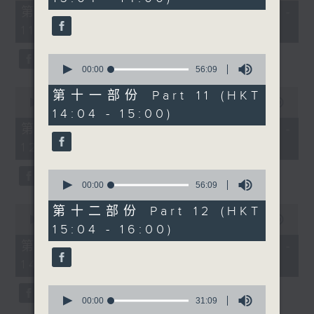
40
seconds
第八部份 Part 8 (HKT 10:20 -
minutes,
11:00)
9
seconds
0
seconds
00:00
56:09
of
0
56
第十一部份 Part 11 (HKT
seconds
minutes,
00:00
56:10
14:04 - 15:00)
of
9
56
seconds
第九部份 Part 9 (HKT 11:04 -
minutes,
12:00)
10
seconds
0
seconds
00:00
56:09
of
56
0
第十二部份 Part 12 (HKT
minutes,
seconds
00:00
56:10
15:04 - 16:00)
9
of
seconds
56
第十部份 Part 10 (HKT 13:04 -
minutes,
14:00)
10
seconds
0
seconds
00:00
31:09
of