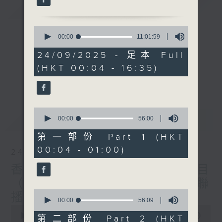
簡介
GIST
0
seconds
00:00
11:01:59
of
11
24/09/2025 - 足本 Full
hours,
(HKT 00:04 - 16:35)
1
minute,
59
seconds
0
最新
LATEST
seconds
00:00
56:00
of
56
第一部份 Part 1 (HKT
minutes,
00:04 - 01:00)
0
24/09/2025
seconds
香港電台颱風聯播特備節目
（一、二、五、普通話台聯
0
播）
seconds
00:00
56:09
0
of
seconds
00:00
11:01:59
56
第二部份 Part 2 (HKT