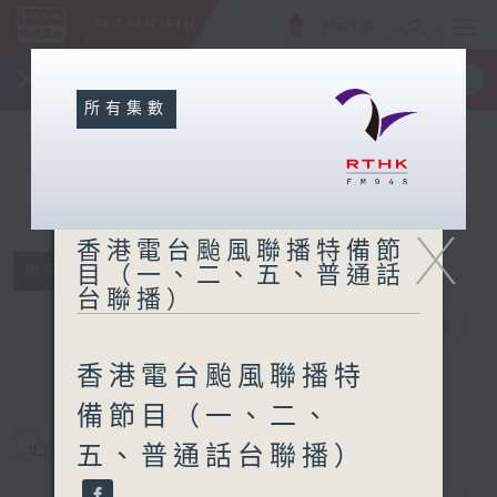
ENG
/
簡
×
全新 RTHK On The Go
取得
一手掌握 RTHK 電台、電視節目
所有集數
X
香港電台颱風聯
香港電台颱風聯播特備節
播特備節目
目（一、二、五、普通話
所有集數
台聯播）
（一、二、五、
普通話台聯播）
電台直播
香港電台颱風聯播特
備節目（一、二、
您喜歡這個節目嗎?
五、普通話台聯播）