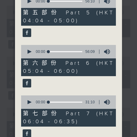
seconds
00:00
56:10
of
0
56
第五部份 Part 5 (HKT
seconds
00:00
56:09
minutes,
of
04:04 - 05:00)
10
56
第三部份 Part 3 (HKT 02:04 -
seconds
minutes,
03:00)
9
seconds
0
seconds
00:00
56:09
of
0
56
第六部份 Part 6 (HKT
seconds
00:00
56:09
minutes,
of
05:04 - 06:00)
9
56
第四部份 Part 4 (HKT 03:04 -
seconds
minutes,
04:00)
9
seconds
0
seconds
00:00
31:10
of
0
31
第七部份 Part 7 (HKT
seconds
00:00
56:10
minutes,
of
06:04 - 06:35)
10
56
第五部份 Part 5 (HKT 04:04 -
seconds
minutes,
05:00)
10