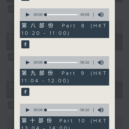
seconds
0
seconds
00:00
40:09
of
0
40
第八部份 Part 8 (HKT
seconds
00:00
56:09
minutes,
of
10:20 - 11:00)
9
56
第六部份 Part 6 (HKT 05:04 -
seconds
minutes,
06:00)
9
seconds
0
seconds
00:00
56:10
of
0
56
第九部份 Part 9 (HKT
seconds
00:00
31:10
minutes,
of
11:04 - 12:00)
10
31
第七部份 Part 7 (HKT 06:04 -
seconds
minutes,
06:35)
10
seconds
0
seconds
00:00
56:10
of
0
56
第十部份 Part 10 (HKT
seconds
00:00
40:09
minutes,
13:04 - 14:00)
of
10