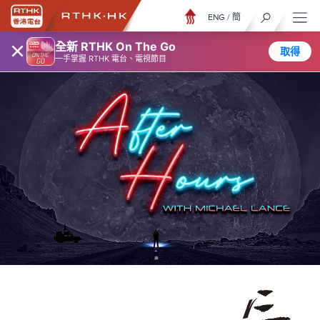
ENG
/
簡
×
全新 RTHK On The Go
取得
一手掌握 RTHK 電台、電視節目