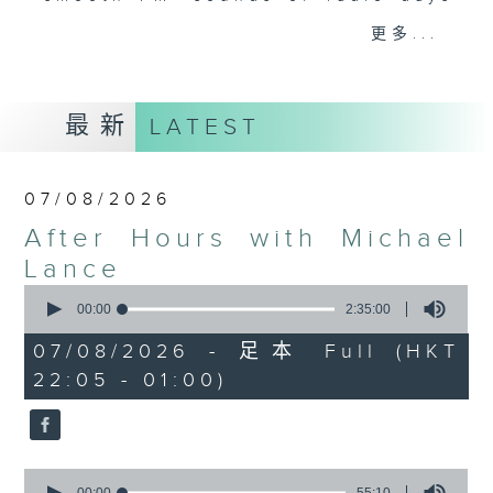
gone by. Join him every weekday
更多...
evening from 10.05 until 1 the
next morning for
After Hours with
Michael Lance.
Listen to the
最新
LATEST
soulful melodies of R&B, soft rock
ballads that defined a generation,
iconic anthems, and the pop hits
07/08/2026
that keep our hearts beating in
After Hours with Michael
rhythm. Rediscover your favorites
and uncover hidden gems, as
Lance
'After Hours' gives you the
0
seconds
00:00
2:35:00
perfect soundtrack to your late-
of
night adventures.
2
07/08/2026 - 足本 Full (HKT
hours,
22:05 - 01:00)
35
So, whether you’re sliding into
minutes,
0
your comfy chair, grabbing the
seconds
wheel, or surrendering to the
magic of the night, tune in to
0