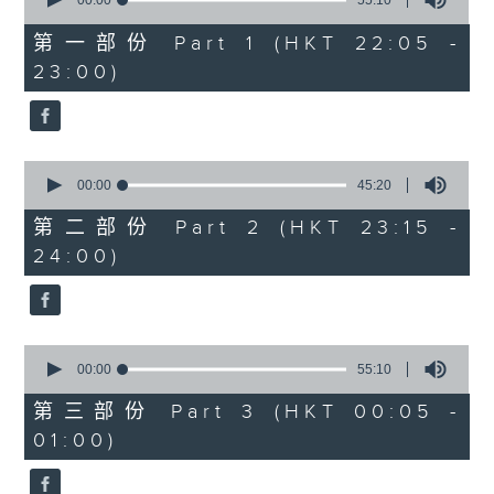
seconds
00:00
55:10
After Hours with Michael Lance
.
of
55
第一部份 Part 1 (HKT 22:05 -
minutes,
Weekdays 10:05pm to 1am - On Air
23:00)
10
- Online - On Radio 3
seconds
0
seconds
00:00
45:20
of
45
第二部份 Part 2 (HKT 23:15 -
minutes,
24:00)
20
seconds
0
seconds
00:00
55:10
of
55
第三部份 Part 3 (HKT 00:05 -
minutes,
01:00)
10
seconds