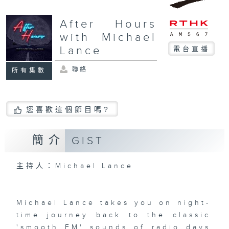
After Hours
with Michael
Lance
電台直播
聯絡
所有集數
您喜歡這個節目嗎?
簡介
GIST
主持人：Michael Lance
Michael Lance takes you on night-
time journey back to the classic
'smooth FM' sounds of radio days