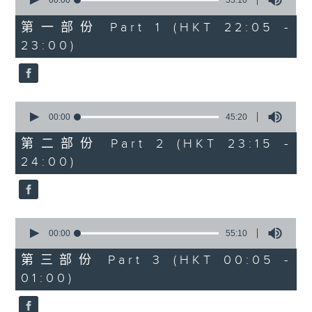
seconds
00:00
55:10
After Hours with Michael Lance
.
of
55
第一部份 Part 1 (HKT 22:05 -
minutes,
Weekdays 10:05pm to 1am - On Air
23:00)
10
- Online - On Radio 3
seconds
0
seconds
00:00
45:20
of
45
第二部份 Part 2 (HKT 23:15 -
minutes,
24:00)
20
seconds
0
seconds
00:00
55:10
of
55
第三部份 Part 3 (HKT 00:05 -
minutes,
01:00)
10
seconds