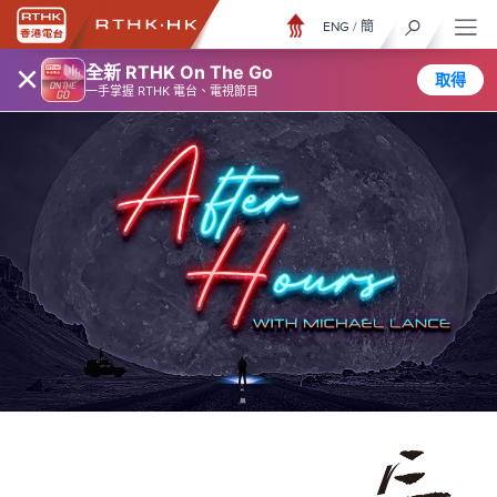
ENG
/
簡
×
全新 RTHK On The Go
取得
一手掌握 RTHK 電台、電視節目