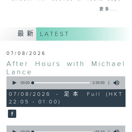
gone by. Join him every weekday
更多...
evening from 10.05 until 1 the
next morning for
After Hours with
Michael Lance.
Listen to the
最新
LATEST
soulful melodies of R&B, soft rock
ballads that defined a generation,
iconic anthems, and the pop hits
07/08/2026
that keep our hearts beating in
After Hours with Michael
rhythm. Rediscover your favorites
and uncover hidden gems, as
Lance
'After Hours' gives you the
0
seconds
00:00
2:35:00
perfect soundtrack to your late-
of
night adventures.
2
07/08/2026 - 足本 Full (HKT
hours,
22:05 - 01:00)
35
So, whether you’re sliding into
minutes,
0
your comfy chair, grabbing the
seconds
wheel, or surrendering to the
magic of the night, tune in to
0