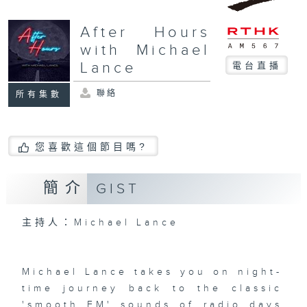
After Hours
with Michael
Lance
電台直播
聯絡
所有集數
您喜歡這個節目嗎?
簡介
GIST
主持人：Michael Lance
Michael Lance takes you on night-
time journey back to the classic
'smooth FM' sounds of radio days