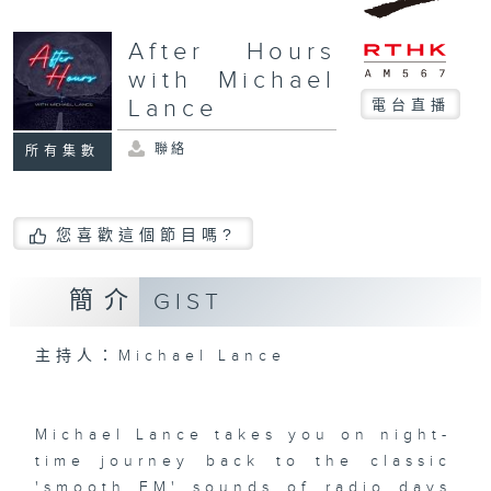
After Hours
with Michael
Lance
電台直播
聯絡
所有集數
您喜歡這個節目嗎?
簡介
GIST
主持人：Michael Lance
Michael Lance takes you on night-
time journey back to the classic
'smooth FM' sounds of radio days