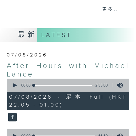
gone by. Join him every weekday
更多...
evening from 10.05 until 1 the
next morning for
After Hours with
Michael Lance.
Listen to the
最新
LATEST
soulful melodies of R&B, soft rock
ballads that defined a generation,
iconic anthems, and the pop hits
07/08/2026
that keep our hearts beating in
After Hours with Michael
rhythm. Rediscover your favorites
and uncover hidden gems, as
Lance
'After Hours' gives you the
0
seconds
00:00
2:35:00
perfect soundtrack to your late-
of
night adventures.
2
07/08/2026 - 足本 Full (HKT
hours,
22:05 - 01:00)
35
So, whether you’re sliding into
minutes,
0
your comfy chair, grabbing the
seconds
wheel, or surrendering to the
magic of the night, tune in to
0