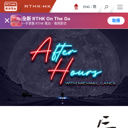
ENG
/
簡
×
全新 RTHK On The Go
取得
一手掌握 RTHK 電台、電視節目