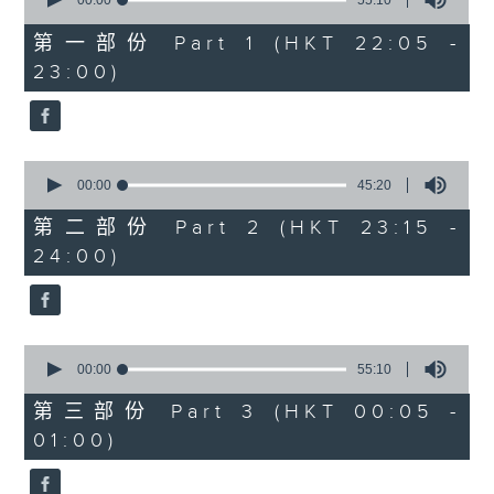
seconds
00:00
55:10
After Hours with Michael Lance
.
of
55
第一部份 Part 1 (HKT 22:05 -
minutes,
Weekdays 10:05pm to 1am - On Air
23:00)
10
- Online - On Radio 3
seconds
0
seconds
00:00
45:20
of
45
第二部份 Part 2 (HKT 23:15 -
minutes,
24:00)
20
seconds
0
seconds
00:00
55:10
of
55
第三部份 Part 3 (HKT 00:05 -
minutes,
01:00)
10
seconds