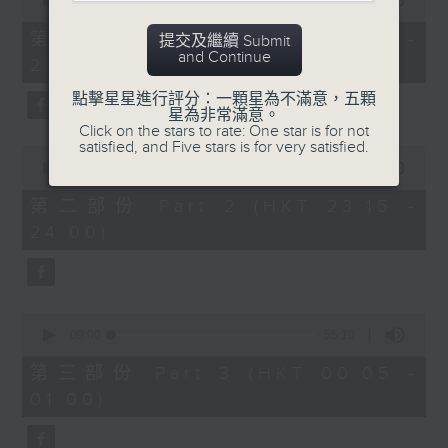
seconds
00:00
55:10
After Hours with Michael Lance
.
of
55
第一部份 Part 1 (HKT 22:05 -
提交及繼續 Submit
minutes,
Weekdays 10:05pm to 1am - On Air
and Continue
23:00)
10
- Online - On Radio 3
seconds
點擊星星進行評分：一顆星為不滿意，五顆
星為非常滿意。
Click on the stars to rate: One star is for not
satisfied, and Five stars is for very satisfied.
0
seconds
00:00
45:20
of
45
第二部份 Part 2 (HKT 23:15 -
minutes,
24:00)
20
seconds
0
seconds
00:00
55:10
of
55
第三部份 Part 3 (HKT 00:05 -
minutes,
01:00)
10
seconds