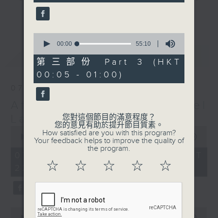
seconds
gone by. Join him every weekday
更多...
evening from 10.05 until 1 the
next morning for
After Hours with
0
seconds
00:00
55:10
Michael Lance.
Listen to the
of
最新
LATEST
soulful melodies of R&B, soft rock
55
第三部份 Part 3 (HKT
minutes,
ballads that defined a generation,
00:05 - 01:00)
10
iconic anthems, and the pop hits
seconds
07/08/2026
that keep our hearts beating in
After Hours with Michael
rhythm. Rediscover your favorites
and uncover hidden gems, as
Lance
您對這個節目的滿意程度？
您的意見有助於提升節目質素。
'After Hours' gives you the
0
How satisfied are you with this program?
seconds
00:00
2:35:00
perfect soundtrack to your late-
Your feedback helps to improve the quality of
of
the program.
night adventures.
2
07/08/2026 - 足本 Full (HKT
hours,
☆
☆
☆
☆
☆
22:05 - 01:00)
35
So, whether you’re sliding into
minutes,
0
your comfy chair, grabbing the
seconds
wheel, or surrendering to the
magic of the night, tune in to
0