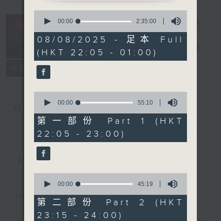
0
seconds
After Hours
00:00
2:35:00
of
with Michael
2
08/08/2025 - 足本 Full
hours,
Lance
電台直播
(HKT 22:05 - 01:00)
35
minutes,
聯絡
0
所有集數
seconds
0
seconds
00:00
55:10
您喜歡這個節目嗎?
of
55
第一部份 Part 1 (HKT
minutes,
22:05 - 23:00)
簡介
GIST
10
seconds
主持人：Michael Lance
0
seconds
00:00
45:19
of
Michael Lance takes you on night-
45
第二部份 Part 2 (HKT
minutes,
time journey back to the classic
23:15 - 24:00)
19
'smooth FM' sounds of radio days