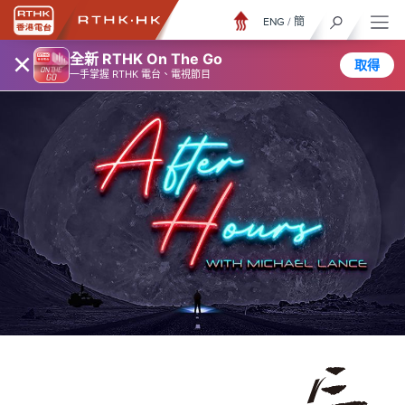
ENG
/
簡
×
全新 RTHK On The Go
取得
一手掌握 RTHK 電台、電視節目