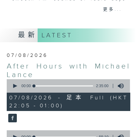
gone by. Join him every weekday
更多...
evening from 10.05 until 1 the
next morning for
After Hours with
Michael Lance.
Listen to the
最新
LATEST
soulful melodies of R&B, soft rock
ballads that defined a generation,
iconic anthems, and the pop hits
07/08/2026
that keep our hearts beating in
After Hours with Michael
rhythm. Rediscover your favorites
and uncover hidden gems, as
Lance
'After Hours' gives you the
0
seconds
00:00
2:35:00
perfect soundtrack to your late-
of
night adventures.
2
07/08/2026 - 足本 Full (HKT
hours,
22:05 - 01:00)
35
So, whether you’re sliding into
minutes,
0
your comfy chair, grabbing the
seconds
wheel, or surrendering to the
magic of the night, tune in to
0