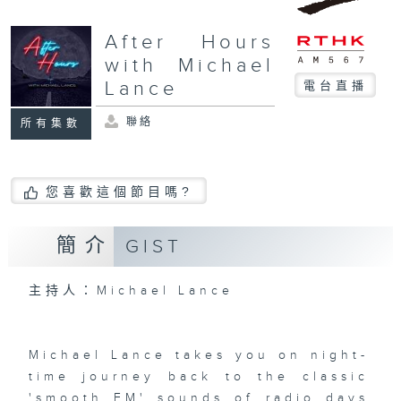
After Hours
with Michael
Lance
電台直播
聯絡
所有集數
您喜歡這個節目嗎?
簡介
GIST
主持人：Michael Lance
Michael Lance takes you on night-
time journey back to the classic
'smooth FM' sounds of radio days