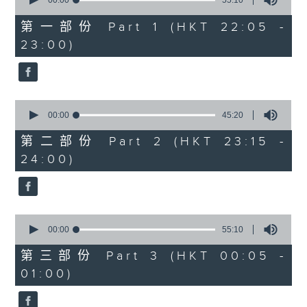
seconds
00:00
55:10
After Hours with Michael Lance
.
of
55
第一部份 Part 1 (HKT 22:05 -
minutes,
Weekdays 10:05pm to 1am - On Air
23:00)
10
- Online - On Radio 3
seconds
0
seconds
00:00
45:20
of
45
第二部份 Part 2 (HKT 23:15 -
minutes,
24:00)
20
seconds
0
seconds
00:00
55:10
of
55
第三部份 Part 3 (HKT 00:05 -
minutes,
01:00)
10
seconds