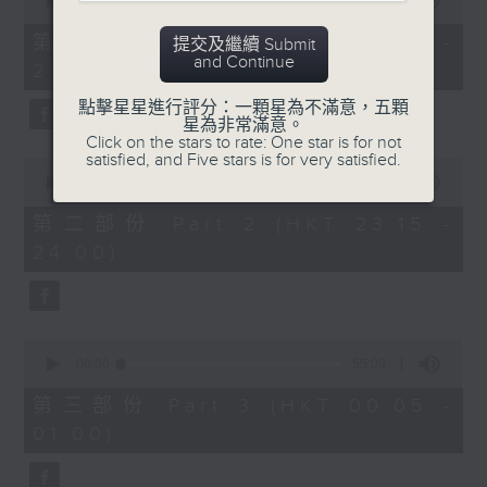
seconds
00:00
55:00
After Hours with Michael Lance
.
of
55
第一部份 Part 1 (HKT 22:05 -
提交及繼續 Submit
minutes,
Weekdays 10:05pm to 1am - On Air
and Continue
23:00)
0
- Online - On Radio 3
seconds
點擊星星進行評分：一顆星為不滿意，五顆
星為非常滿意。
Click on the stars to rate: One star is for not
satisfied, and Five stars is for very satisfied.
0
seconds
00:00
45:10
of
45
第二部份 Part 2 (HKT 23:15 -
minutes,
24:00)
10
seconds
0
seconds
00:00
55:09
of
55
第三部份 Part 3 (HKT 00:05 -
minutes,
01:00)
9
seconds