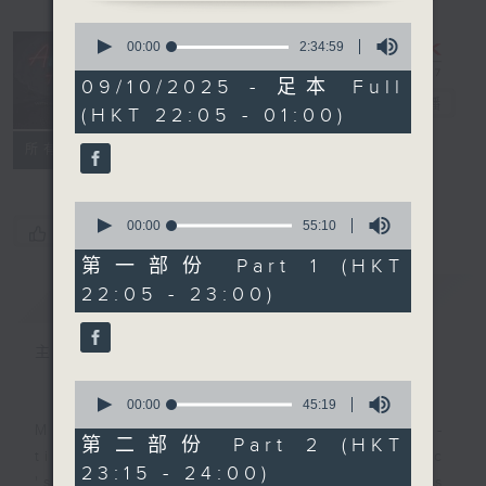
0
seconds
After Hours
00:00
2:34:59
of
with Michael
2
09/10/2025 - 足本 Full
hours,
Lance
電台直播
(HKT 22:05 - 01:00)
34
minutes,
聯絡
59
所有集數
seconds
0
seconds
00:00
55:10
您喜歡這個節目嗎?
of
55
第一部份 Part 1 (HKT
minutes,
22:05 - 23:00)
簡介
GIST
10
seconds
主持人：Michael Lance
0
seconds
00:00
45:19
of
Michael Lance takes you on night-
45
第二部份 Part 2 (HKT
minutes,
time journey back to the classic
23:15 - 24:00)
19
'smooth FM' sounds of radio days