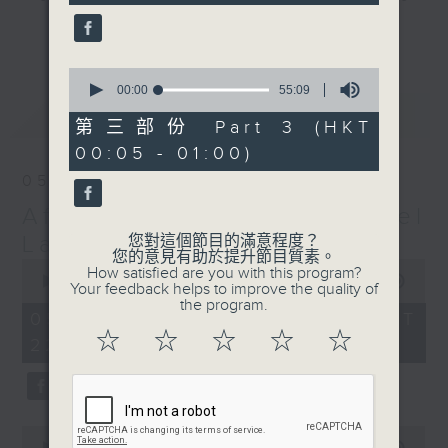
seconds
gone by. Join him every weekday
更多...
evening from 10.05 until 1 the
next morning for
After Hours with
0
seconds
00:00
55:09
Michael Lance.
Listen to the
of
最新
LATEST
soulful melodies of R&B, soft rock
55
第三部份 Part 3 (HKT
minutes,
ballads that defined a generation,
00:05 - 01:00)
9
iconic anthems, and the pop hits
seconds
05/08/2026
that keep our hearts beating in
After Hours with Michael
rhythm. Rediscover your favorites
and uncover hidden gems, as
Lance
您對這個節目的滿意程度？
您的意見有助於提升節目質素。
'After Hours' gives you the
0
How satisfied are you with this program?
seconds
00:00
2:34:59
perfect soundtrack to your late-
Your feedback helps to improve the quality of
of
the program.
night adventures.
2
05/08/2026 - 足本 Full (HKT
hours,
☆
☆
☆
☆
☆
22:05 - 01:00)
34
So, whether you’re sliding into
minutes,
59
your comfy chair, grabbing the
seconds
wheel, or surrendering to the
magic of the night, tune in to
0