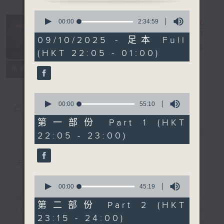
0
seconds
After Hours
00:00
2:34:59
of
with Michael
2
09/10/2025 - 足本 Full
hours,
Lance
電台直播
(HKT 22:05 - 01:00)
34
minutes,
聯絡
59
所有集數
seconds
0
seconds
00:00
55:10
您喜歡這個節目嗎?
of
55
第一部份 Part 1 (HKT
minutes,
22:05 - 23:00)
簡介
GIST
10
seconds
主持人：Michael Lance
0
seconds
00:00
45:19
of
Michael Lance takes you on night-
45
第二部份 Part 2 (HKT
minutes,
time journey back to the classic
23:15 - 24:00)
19
'smooth FM' sounds of radio days