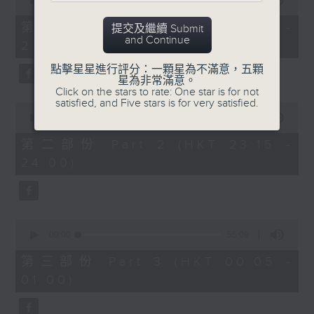
seconds
00:00
55:00
After Hours with Michael Lance
.
of
55
第一部份 Part 1 (HKT 22:05 -
提交及繼續 Submit
minutes,
Weekdays 10:05pm to 1am - On Air
and Continue
23:00)
0
- Online - On Radio 3
seconds
點擊星星進行評分：一顆星為不滿意，五顆
星為非常滿意。
Click on the stars to rate: One star is for not
satisfied, and Five stars is for very satisfied.
0
seconds
00:00
45:10
of
45
第二部份 Part 2 (HKT 23:15 -
minutes,
24:00)
10
seconds
0
seconds
00:00
55:09
of
55
第三部份 Part 3 (HKT 00:05 -
minutes,
01:00)
9
seconds