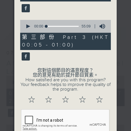
seconds
gone by. Join him every weekday
更多...
evening from 10.05 until 1 the
next morning for
After Hours with
0
seconds
00:00
55:09
Michael Lance.
Listen to the
of
最新
LATEST
soulful melodies of R&B, soft rock
55
第三部份 Part 3 (HKT
minutes,
ballads that defined a generation,
00:05 - 01:00)
9
iconic anthems, and the pop hits
seconds
07/08/2026
that keep our hearts beating in
After Hours with Michael
rhythm. Rediscover your favorites
and uncover hidden gems, as
Lance
您對這個節目的滿意程度？
您的意見有助於提升節目質素。
'After Hours' gives you the
0
How satisfied are you with this program?
seconds
00:00
2:35:00
perfect soundtrack to your late-
Your feedback helps to improve the quality of
of
the program.
night adventures.
2
07/08/2026 - 足本 Full (HKT
hours,
☆
☆
☆
☆
☆
22:05 - 01:00)
35
So, whether you’re sliding into
minutes,
0
your comfy chair, grabbing the
seconds
wheel, or surrendering to the
magic of the night, tune in to
0