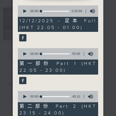
0
seconds
After Hours
00:00
2:34:59
of
with Michael
2
12/12/2025 - 足本 Full
hours,
Lance
電台直播
(HKT 22:05 - 01:00)
34
minutes,
聯絡
59
所有集數
seconds
0
seconds
00:00
55:00
您喜歡這個節目嗎?
of
55
第一部份 Part 1 (HKT
minutes,
22:05 - 23:00)
簡介
GIST
0
seconds
主持人：Michael Lance
0
seconds
00:00
45:10
of
Michael Lance takes you on night-
45
第二部份 Part 2 (HKT
minutes,
time journey back to the classic
23:15 - 24:00)
10
'smooth FM' sounds of radio days