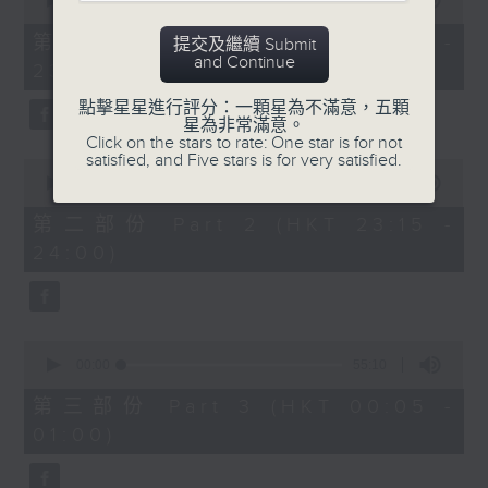
seconds
00:00
55:10
After Hours with Michael Lance
.
of
55
第一部份 Part 1 (HKT 22:05 -
提交及繼續 Submit
minutes,
Weekdays 10:05pm to 1am - On Air
and Continue
23:00)
10
- Online - On Radio 3
seconds
點擊星星進行評分：一顆星為不滿意，五顆
星為非常滿意。
Click on the stars to rate: One star is for not
satisfied, and Five stars is for very satisfied.
0
seconds
00:00
45:20
of
45
第二部份 Part 2 (HKT 23:15 -
minutes,
24:00)
20
seconds
0
seconds
00:00
55:10
of
55
第三部份 Part 3 (HKT 00:05 -
minutes,
01:00)
10
seconds