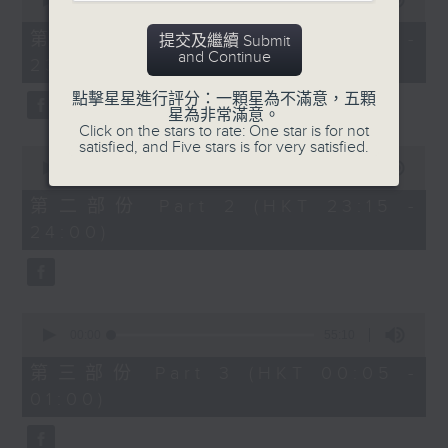
seconds
00:00
55:10
After Hours with Michael Lance
.
of
55
第一部份 Part 1 (HKT 22:05 -
提交及繼續 Submit
minutes,
Weekdays 10:05pm to 1am - On Air
and Continue
23:00)
10
- Online - On Radio 3
seconds
點擊星星進行評分：一顆星為不滿意，五顆
星為非常滿意。
Click on the stars to rate: One star is for not
satisfied, and Five stars is for very satisfied.
0
seconds
00:00
45:20
of
45
第二部份 Part 2 (HKT 23:15 -
minutes,
24:00)
20
seconds
0
seconds
00:00
55:10
of
55
第三部份 Part 3 (HKT 00:05 -
minutes,
01:00)
10
seconds