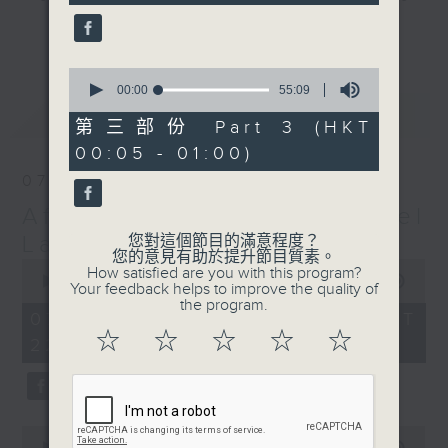
seconds
gone by. Join him every weekday
更多...
evening from 10.05 until 1 the
next morning for
After Hours with
0
seconds
00:00
55:09
Michael Lance.
Listen to the
of
最新
LATEST
soulful melodies of R&B, soft rock
55
第三部份 Part 3 (HKT
minutes,
ballads that defined a generation,
00:05 - 01:00)
9
iconic anthems, and the pop hits
seconds
07/08/2026
that keep our hearts beating in
After Hours with Michael
rhythm. Rediscover your favorites
and uncover hidden gems, as
Lance
您對這個節目的滿意程度？
您的意見有助於提升節目質素。
'After Hours' gives you the
0
How satisfied are you with this program?
seconds
00:00
2:35:00
perfect soundtrack to your late-
Your feedback helps to improve the quality of
of
the program.
night adventures.
2
07/08/2026 - 足本 Full (HKT
hours,
☆
☆
☆
☆
☆
22:05 - 01:00)
35
So, whether you’re sliding into
minutes,
0
your comfy chair, grabbing the
seconds
wheel, or surrendering to the
magic of the night, tune in to
0