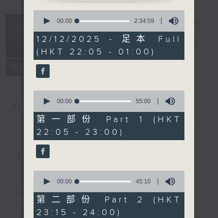
0
seconds
After Hours
00:00
2:34:59
of
with Michael
2
12/12/2025 - 足本 Full
hours,
Lance
電台直播
(HKT 22:05 - 01:00)
34
minutes,
聯絡
59
所有集數
seconds
0
seconds
00:00
55:00
您喜歡這個節目嗎?
of
55
第一部份 Part 1 (HKT
minutes,
22:05 - 23:00)
簡介
GIST
0
seconds
主持人：Michael Lance
0
seconds
00:00
45:10
of
Michael Lance takes you on night-
45
第二部份 Part 2 (HKT
minutes,
time journey back to the classic
23:15 - 24:00)
10
'smooth FM' sounds of radio days