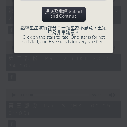
seconds
00:00
55:00
After Hours with Michael Lance
.
of
55
第一部份 Part 1 (HKT 22:05 -
提交及繼續 Submit
minutes,
Weekdays 10:05pm to 1am - On Air
and Continue
23:00)
0
- Online - On Radio 3
seconds
點擊星星進行評分：一顆星為不滿意，五顆
星為非常滿意。
Click on the stars to rate: One star is for not
satisfied, and Five stars is for very satisfied.
0
seconds
00:00
45:10
of
45
第二部份 Part 2 (HKT 23:15 -
minutes,
24:00)
10
seconds
0
seconds
00:00
55:09
of
55
第三部份 Part 3 (HKT 00:05 -
minutes,
01:00)
9
seconds