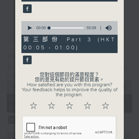
seconds
gone by. Join him every weekday
更多...
evening from 10.05 until 1 the
next morning for
After Hours with
0
seconds
00:00
55:09
Michael Lance.
Listen to the
of
最新
LATEST
soulful melodies of R&B, soft rock
55
第三部份 Part 3 (HKT
minutes,
ballads that defined a generation,
00:05 - 01:00)
9
iconic anthems, and the pop hits
seconds
06/08/2026
that keep our hearts beating in
After Hours with Michael
rhythm. Rediscover your favorites
and uncover hidden gems, as
Lance
您對這個節目的滿意程度？
您的意見有助於提升節目質素。
'After Hours' gives you the
0
How satisfied are you with this program?
seconds
00:00
2:34:59
perfect soundtrack to your late-
Your feedback helps to improve the quality of
of
the program.
night adventures.
2
06/08/2026 - 足本 Full (HKT
hours,
☆
☆
☆
☆
☆
22:05 - 01:00)
34
So, whether you’re sliding into
minutes,
59
your comfy chair, grabbing the
seconds
wheel, or surrendering to the
magic of the night, tune in to
0