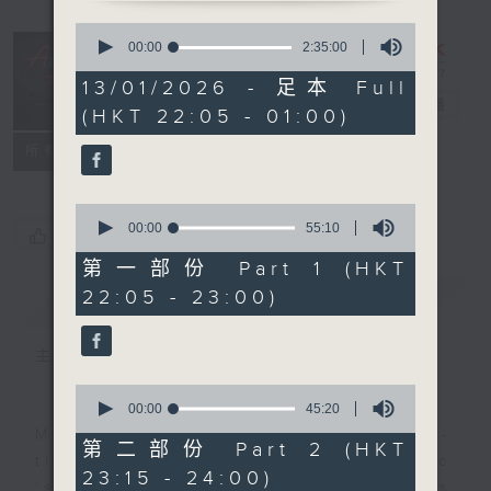
0
seconds
After Hours
00:00
2:35:00
of
with Michael
2
13/01/2026 - 足本 Full
hours,
Lance
電台直播
(HKT 22:05 - 01:00)
35
minutes,
聯絡
0
所有集數
seconds
0
seconds
00:00
55:10
您喜歡這個節目嗎?
of
55
第一部份 Part 1 (HKT
minutes,
22:05 - 23:00)
簡介
GIST
10
seconds
主持人：Michael Lance
0
seconds
00:00
45:20
of
Michael Lance takes you on night-
45
第二部份 Part 2 (HKT
minutes,
time journey back to the classic
23:15 - 24:00)
20
'smooth FM' sounds of radio days