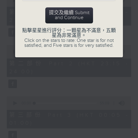
seconds
00:00
55:00
After Hours with Michael Lance
.
of
55
第一部份 Part 1 (HKT 22:05 -
提交及繼續 Submit
minutes,
Weekdays 10:05pm to 1am - On Air
and Continue
23:00)
0
- Online - On Radio 3
seconds
點擊星星進行評分：一顆星為不滿意，五顆
星為非常滿意。
Click on the stars to rate: One star is for not
satisfied, and Five stars is for very satisfied.
0
seconds
00:00
45:10
of
45
第二部份 Part 2 (HKT 23:15 -
minutes,
24:00)
10
seconds
0
seconds
00:00
55:09
of
55
第三部份 Part 3 (HKT 00:05 -
minutes,
01:00)
9
seconds