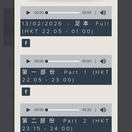
0
seconds
After Hours
00:00
2:35:00
of
with Michael
2
13/02/2026 - 足本 Full
hours,
Lance
電台直播
(HKT 22:05 - 01:00)
35
minutes,
聯絡
0
所有集數
seconds
0
seconds
00:00
55:10
您喜歡這個節目嗎?
of
55
第一部份 Part 1 (HKT
minutes,
22:05 - 23:00)
簡介
GIST
10
seconds
主持人：Michael Lance
0
seconds
00:00
45:20
of
Michael Lance takes you on night-
45
第二部份 Part 2 (HKT
minutes,
time journey back to the classic
23:15 - 24:00)
20
'smooth FM' sounds of radio days