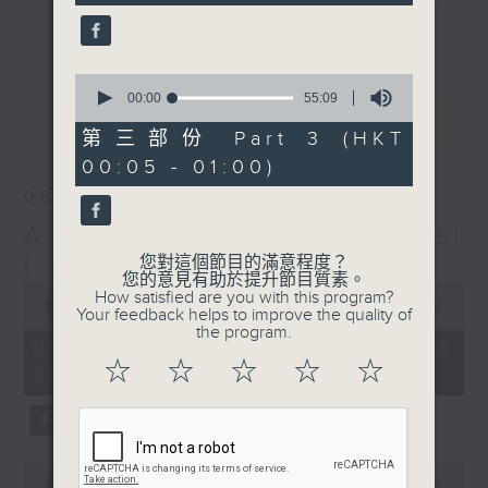
seconds
gone by. Join him every weekday
更多...
evening from 10.05 until 1 the
next morning for
After Hours with
0
seconds
00:00
55:09
Michael Lance.
Listen to the
of
最新
LATEST
soulful melodies of R&B, soft rock
55
第三部份 Part 3 (HKT
minutes,
ballads that defined a generation,
00:05 - 01:00)
9
iconic anthems, and the pop hits
seconds
06/08/2026
that keep our hearts beating in
After Hours with Michael
rhythm. Rediscover your favorites
and uncover hidden gems, as
Lance
您對這個節目的滿意程度？
您的意見有助於提升節目質素。
'After Hours' gives you the
0
How satisfied are you with this program?
seconds
00:00
2:34:59
perfect soundtrack to your late-
Your feedback helps to improve the quality of
of
the program.
night adventures.
2
06/08/2026 - 足本 Full (HKT
hours,
☆
☆
☆
☆
☆
22:05 - 01:00)
34
So, whether you’re sliding into
minutes,
59
your comfy chair, grabbing the
seconds
wheel, or surrendering to the
magic of the night, tune in to
0