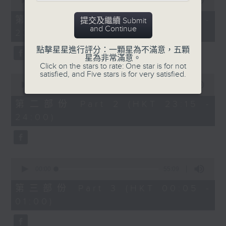
seconds
00:00
55:00
After Hours with Michael Lance
.
of
55
第一部份 Part 1 (HKT 22:05 -
提交及繼續 Submit
minutes,
Weekdays 10:05pm to 1am - On Air
and Continue
23:00)
0
- Online - On Radio 3
seconds
點擊星星進行評分：一顆星為不滿意，五顆
星為非常滿意。
Click on the stars to rate: One star is for not
satisfied, and Five stars is for very satisfied.
0
seconds
00:00
45:10
of
45
第二部份 Part 2 (HKT 23:15 -
minutes,
24:00)
10
seconds
0
seconds
00:00
55:09
of
55
第三部份 Part 3 (HKT 00:05 -
minutes,
01:00)
9
seconds