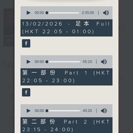
0
seconds
After Hours
00:00
2:35:00
of
with Michael
2
13/02/2026 - 足本 Full
hours,
Lance
電台直播
(HKT 22:05 - 01:00)
35
minutes,
聯絡
0
所有集數
seconds
0
seconds
00:00
55:10
您喜歡這個節目嗎?
of
55
第一部份 Part 1 (HKT
minutes,
22:05 - 23:00)
簡介
GIST
10
seconds
主持人：Michael Lance
0
seconds
00:00
45:20
of
Michael Lance takes you on night-
45
第二部份 Part 2 (HKT
minutes,
time journey back to the classic
23:15 - 24:00)
20
'smooth FM' sounds of radio days