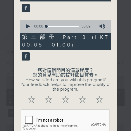
seconds
gone by. Join him every weekday
更多...
evening from 10.05 until 1 the
next morning for
After Hours with
0
seconds
00:00
55:09
Michael Lance.
Listen to the
of
最新
LATEST
soulful melodies of R&B, soft rock
55
第三部份 Part 3 (HKT
minutes,
ballads that defined a generation,
00:05 - 01:00)
9
iconic anthems, and the pop hits
seconds
05/08/2026
that keep our hearts beating in
After Hours with Michael
rhythm. Rediscover your favorites
and uncover hidden gems, as
Lance
您對這個節目的滿意程度？
您的意見有助於提升節目質素。
'After Hours' gives you the
0
How satisfied are you with this program?
seconds
00:00
2:34:59
perfect soundtrack to your late-
Your feedback helps to improve the quality of
of
the program.
night adventures.
2
05/08/2026 - 足本 Full (HKT
hours,
☆
☆
☆
☆
☆
22:05 - 01:00)
34
So, whether you’re sliding into
minutes,
59
your comfy chair, grabbing the
seconds
wheel, or surrendering to the
magic of the night, tune in to
0