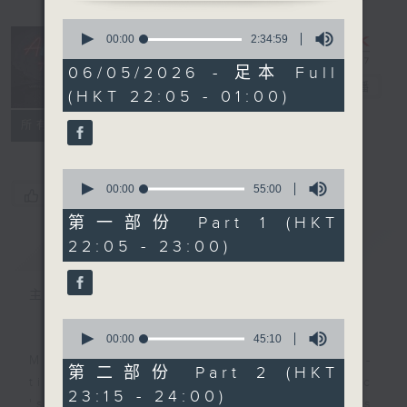
0
seconds
After Hours
00:00
2:34:59
of
with Michael
2
06/05/2026 - 足本 Full
hours,
Lance
電台直播
(HKT 22:05 - 01:00)
34
minutes,
聯絡
59
所有集數
seconds
0
seconds
00:00
55:00
您喜歡這個節目嗎?
of
55
第一部份 Part 1 (HKT
minutes,
22:05 - 23:00)
簡介
GIST
0
seconds
主持人：Michael Lance
0
seconds
00:00
45:10
of
Michael Lance takes you on night-
45
第二部份 Part 2 (HKT
minutes,
time journey back to the classic
23:15 - 24:00)
10
'smooth FM' sounds of radio days