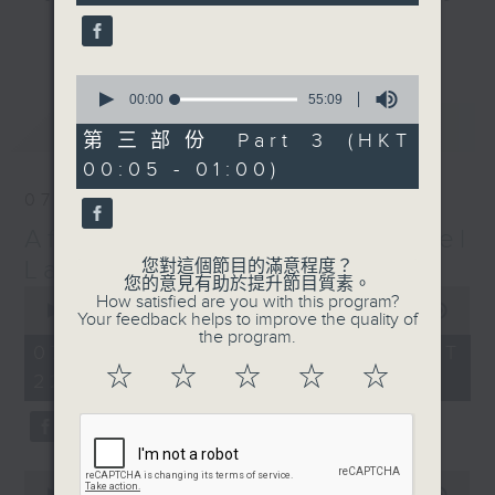
seconds
gone by. Join him every weekday
更多...
evening from 10.05 until 1 the
next morning for
After Hours with
0
seconds
00:00
55:09
Michael Lance.
Listen to the
of
最新
LATEST
soulful melodies of R&B, soft rock
55
第三部份 Part 3 (HKT
minutes,
ballads that defined a generation,
00:05 - 01:00)
9
iconic anthems, and the pop hits
seconds
07/08/2026
that keep our hearts beating in
After Hours with Michael
rhythm. Rediscover your favorites
and uncover hidden gems, as
Lance
您對這個節目的滿意程度？
您的意見有助於提升節目質素。
'After Hours' gives you the
0
How satisfied are you with this program?
seconds
00:00
2:35:00
perfect soundtrack to your late-
Your feedback helps to improve the quality of
of
the program.
night adventures.
2
07/08/2026 - 足本 Full (HKT
hours,
☆
☆
☆
☆
☆
22:05 - 01:00)
35
So, whether you’re sliding into
minutes,
0
your comfy chair, grabbing the
seconds
wheel, or surrendering to the
magic of the night, tune in to
0