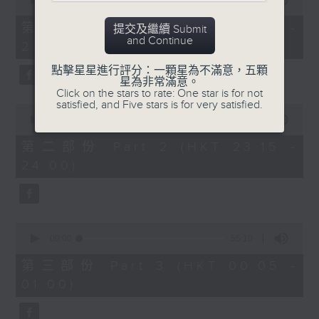
seconds
00:00
55:10
After Hours with Michael Lance
.
of
55
第一部份 Part 1 (HKT 22:05 -
提交及繼續 Submit
minutes,
Weekdays 10:05pm to 1am - On Air
and Continue
23:00)
10
- Online - On Radio 3
seconds
點擊星星進行評分：一顆星為不滿意，五顆
星為非常滿意。
Click on the stars to rate: One star is for not
satisfied, and Five stars is for very satisfied.
0
seconds
00:00
45:20
of
45
第二部份 Part 2 (HKT 23:15 -
minutes,
24:00)
20
seconds
0
seconds
00:00
55:10
of
55
第三部份 Part 3 (HKT 00:05 -
minutes,
01:00)
10
seconds