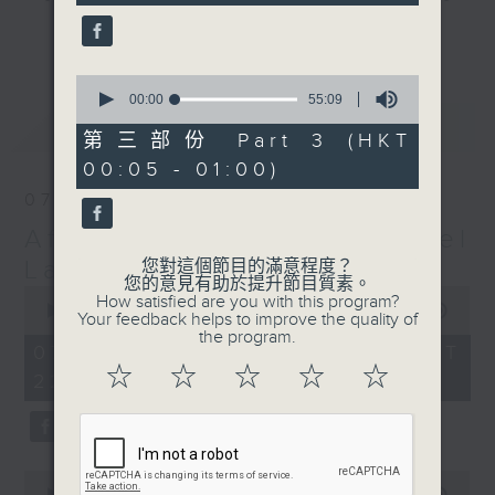
seconds
gone by. Join him every weekday
更多...
evening from 10.05 until 1 the
next morning for
After Hours with
0
seconds
00:00
55:09
Michael Lance.
Listen to the
of
最新
LATEST
soulful melodies of R&B, soft rock
55
第三部份 Part 3 (HKT
minutes,
ballads that defined a generation,
00:05 - 01:00)
9
iconic anthems, and the pop hits
seconds
07/08/2026
that keep our hearts beating in
After Hours with Michael
rhythm. Rediscover your favorites
and uncover hidden gems, as
Lance
您對這個節目的滿意程度？
您的意見有助於提升節目質素。
'After Hours' gives you the
0
How satisfied are you with this program?
seconds
00:00
2:35:00
perfect soundtrack to your late-
Your feedback helps to improve the quality of
of
the program.
night adventures.
2
07/08/2026 - 足本 Full (HKT
hours,
☆
☆
☆
☆
☆
22:05 - 01:00)
35
So, whether you’re sliding into
minutes,
0
your comfy chair, grabbing the
seconds
wheel, or surrendering to the
magic of the night, tune in to
0