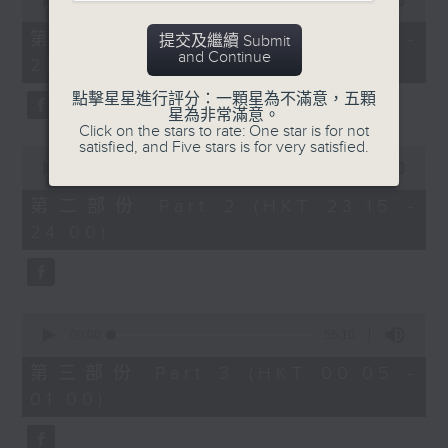
seconds
00:00
55:10
After Hours with Michael Lance
.
of
55
第一部份 Part 1 (HKT 22:05 -
提交及繼續 Submit
minutes,
Weekdays 10:05pm to 1am - On Air
and Continue
23:00)
10
- Online - On Radio 3
seconds
點擊星星進行評分：一顆星為不滿意，五顆
星為非常滿意。
Click on the stars to rate: One star is for not
satisfied, and Five stars is for very satisfied.
0
seconds
00:00
45:20
of
45
第二部份 Part 2 (HKT 23:15 -
minutes,
24:00)
20
seconds
0
seconds
00:00
55:10
of
55
第三部份 Part 3 (HKT 00:05 -
minutes,
01:00)
10
seconds