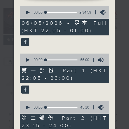
0
seconds
After Hours
00:00
2:34:59
of
with Michael
2
06/05/2026 - 足本 Full
hours,
Lance
電台直播
(HKT 22:05 - 01:00)
34
minutes,
聯絡
59
所有集數
seconds
0
seconds
00:00
55:00
您喜歡這個節目嗎?
of
55
第一部份 Part 1 (HKT
minutes,
22:05 - 23:00)
簡介
GIST
0
seconds
主持人：Michael Lance
0
seconds
00:00
45:10
of
Michael Lance takes you on night-
45
第二部份 Part 2 (HKT
minutes,
time journey back to the classic
23:15 - 24:00)
10
'smooth FM' sounds of radio days