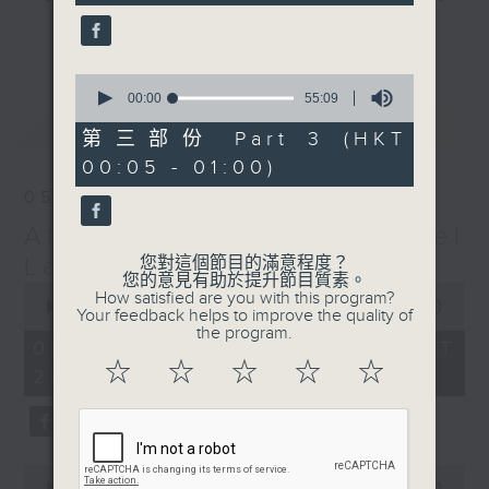
seconds
gone by. Join him every weekday
更多...
evening from 10.05 until 1 the
next morning for
After Hours with
0
seconds
00:00
55:09
Michael Lance.
Listen to the
of
最新
LATEST
soulful melodies of R&B, soft rock
55
第三部份 Part 3 (HKT
minutes,
ballads that defined a generation,
00:05 - 01:00)
9
iconic anthems, and the pop hits
seconds
05/08/2026
that keep our hearts beating in
After Hours with Michael
rhythm. Rediscover your favorites
and uncover hidden gems, as
Lance
您對這個節目的滿意程度？
您的意見有助於提升節目質素。
'After Hours' gives you the
0
How satisfied are you with this program?
seconds
00:00
2:34:59
perfect soundtrack to your late-
Your feedback helps to improve the quality of
of
the program.
night adventures.
2
05/08/2026 - 足本 Full (HKT
hours,
☆
☆
☆
☆
☆
22:05 - 01:00)
34
So, whether you’re sliding into
minutes,
59
your comfy chair, grabbing the
seconds
wheel, or surrendering to the
magic of the night, tune in to
0