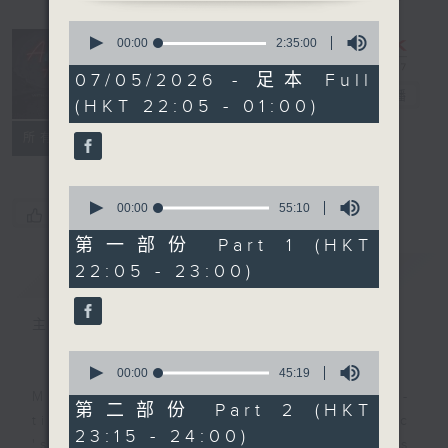
0
seconds
After Hours
00:00
2:35:00
of
with Michael
2
07/05/2026 - 足本 Full
hours,
Lance
電台直播
(HKT 22:05 - 01:00)
35
minutes,
聯絡
0
所有集數
seconds
0
seconds
00:00
55:10
您喜歡這個節目嗎?
of
55
第一部份 Part 1 (HKT
minutes,
22:05 - 23:00)
簡介
GIST
10
seconds
主持人：Michael Lance
0
seconds
00:00
45:19
of
Michael Lance takes you on night-
45
第二部份 Part 2 (HKT
minutes,
time journey back to the classic
23:15 - 24:00)
19
'smooth FM' sounds of radio days