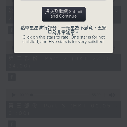
seconds
00:00
55:00
After Hours with Michael Lance
.
of
55
第一部份 Part 1 (HKT 22:05 -
提交及繼續 Submit
minutes,
Weekdays 10:05pm to 1am - On Air
and Continue
23:00)
0
- Online - On Radio 3
seconds
點擊星星進行評分：一顆星為不滿意，五顆
星為非常滿意。
Click on the stars to rate: One star is for not
satisfied, and Five stars is for very satisfied.
0
seconds
00:00
45:10
of
45
第二部份 Part 2 (HKT 23:15 -
minutes,
24:00)
10
seconds
0
seconds
00:00
55:09
of
55
第三部份 Part 3 (HKT 00:05 -
minutes,
01:00)
9
seconds