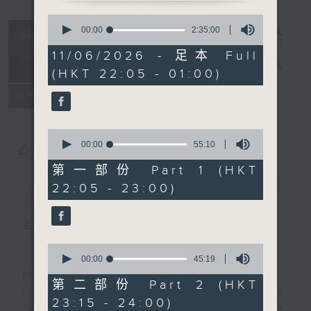
0
seconds
After Hours
00:00
2:35:00
of
with Michael
2
11/06/2026 - 足本 Full
hours,
Lance
電台直播
(HKT 22:05 - 01:00)
35
minutes,
聯絡
0
所有集數
seconds
0
seconds
00:00
55:10
您喜歡這個節目嗎?
of
55
第一部份 Part 1 (HKT
minutes,
22:05 - 23:00)
簡介
GIST
10
seconds
主持人：Michael Lance
0
seconds
00:00
45:19
of
Michael Lance takes you on night-
45
第二部份 Part 2 (HKT
minutes,
time journey back to the classic
23:15 - 24:00)
19
'smooth FM' sounds of radio days