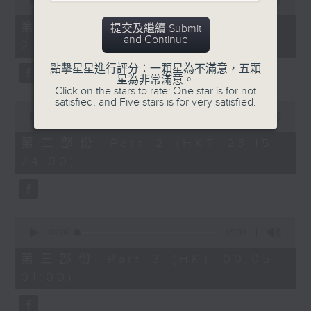
seconds
00:00
55:00
After Hours with Michael Lance
.
of
55
第一部份 Part 1 (HKT 22:05 -
提交及繼續 Submit
minutes,
Weekdays 10:05pm to 1am - On Air
and Continue
23:00)
0
- Online - On Radio 3
seconds
點擊星星進行評分：一顆星為不滿意，五顆
星為非常滿意。
Click on the stars to rate: One star is for not
satisfied, and Five stars is for very satisfied.
0
seconds
00:00
45:10
of
45
第二部份 Part 2 (HKT 23:15 -
minutes,
24:00)
10
seconds
0
seconds
00:00
55:09
of
55
第三部份 Part 3 (HKT 00:05 -
minutes,
01:00)
9
seconds