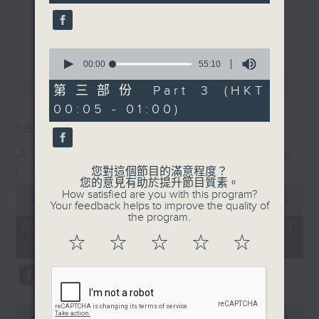
seconds
gone by. Join him every weekday
更多...
evening from 10.05 until 1 the
next morning for
After Hours with
0
seconds
00:00
55:10
Michael Lance.
Listen to the
of
最新
LATEST
soulful melodies of R&B, soft rock
55
第三部份 Part 3 (HKT
minutes,
ballads that defined a generation,
00:05 - 01:00)
10
iconic anthems, and the pop hits
seconds
05/08/2026
that keep our hearts beating in
After Hours with Michael
rhythm. Rediscover your favorites
and uncover hidden gems, as
Lance
您對這個節目的滿意程度？
您的意見有助於提升節目質素。
'After Hours' gives you the
0
How satisfied are you with this program?
seconds
00:00
2:34:59
perfect soundtrack to your late-
Your feedback helps to improve the quality of
of
the program.
night adventures.
2
05/08/2026 - 足本 Full (HKT
hours,
☆
☆
☆
☆
☆
22:05 - 01:00)
34
So, whether you’re sliding into
minutes,
59
your comfy chair, grabbing the
seconds
wheel, or surrendering to the
magic of the night, tune in to
0