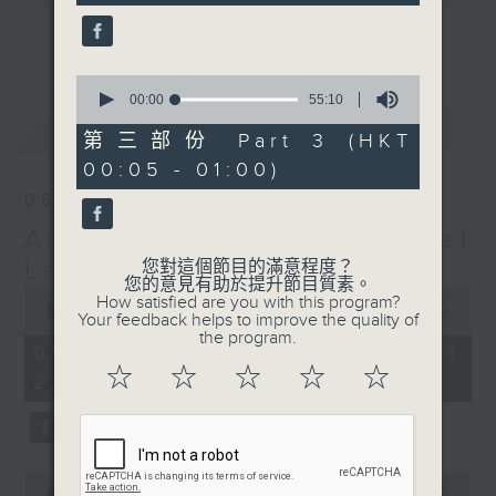
seconds
gone by. Join him every weekday
更多...
evening from 10.05 until 1 the
next morning for
After Hours with
0
seconds
00:00
55:10
Michael Lance.
Listen to the
of
最新
LATEST
soulful melodies of R&B, soft rock
55
第三部份 Part 3 (HKT
minutes,
ballads that defined a generation,
00:05 - 01:00)
10
iconic anthems, and the pop hits
seconds
06/08/2026
that keep our hearts beating in
After Hours with Michael
rhythm. Rediscover your favorites
and uncover hidden gems, as
Lance
您對這個節目的滿意程度？
您的意見有助於提升節目質素。
'After Hours' gives you the
0
How satisfied are you with this program?
seconds
00:00
2:34:59
perfect soundtrack to your late-
Your feedback helps to improve the quality of
of
the program.
night adventures.
2
06/08/2026 - 足本 Full (HKT
hours,
☆
☆
☆
☆
☆
22:05 - 01:00)
34
So, whether you’re sliding into
minutes,
59
your comfy chair, grabbing the
seconds
wheel, or surrendering to the
magic of the night, tune in to
0