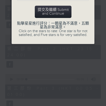
seconds
00:00
55:00
After Hours with Michael Lance
.
of
55
第一部份 Part 1 (HKT 22:05 -
提交及繼續 Submit
minutes,
Weekdays 10:05pm to 1am - On Air
and Continue
23:00)
0
- Online - On Radio 3
seconds
點擊星星進行評分：一顆星為不滿意，五顆
星為非常滿意。
Click on the stars to rate: One star is for not
satisfied, and Five stars is for very satisfied.
0
seconds
00:00
45:10
of
45
第二部份 Part 2 (HKT 23:15 -
minutes,
24:00)
10
seconds
0
seconds
00:00
55:09
of
55
第三部份 Part 3 (HKT 00:05 -
minutes,
01:00)
9
seconds