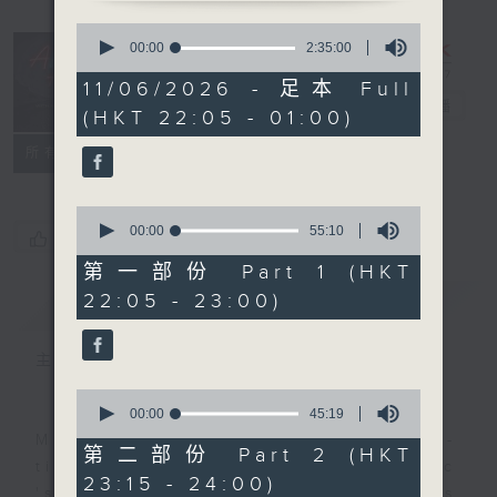
0
seconds
After Hours
00:00
2:35:00
of
with Michael
2
11/06/2026 - 足本 Full
hours,
Lance
電台直播
(HKT 22:05 - 01:00)
35
minutes,
聯絡
0
所有集數
seconds
0
seconds
00:00
55:10
您喜歡這個節目嗎?
of
55
第一部份 Part 1 (HKT
minutes,
22:05 - 23:00)
簡介
GIST
10
seconds
主持人：Michael Lance
0
seconds
00:00
45:19
of
Michael Lance takes you on night-
45
第二部份 Part 2 (HKT
minutes,
time journey back to the classic
23:15 - 24:00)
19
'smooth FM' sounds of radio days