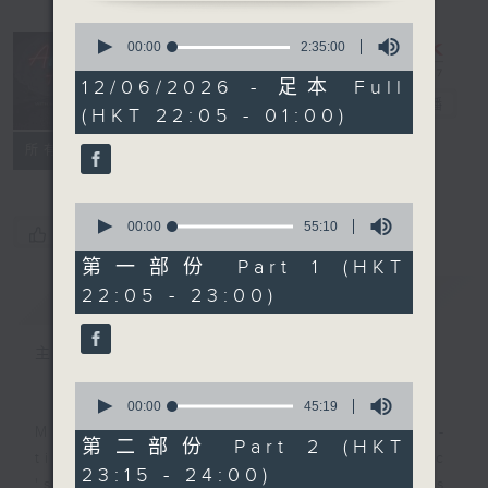
0
seconds
After Hours
00:00
2:35:00
of
with Michael
2
12/06/2026 - 足本 Full
hours,
Lance
電台直播
(HKT 22:05 - 01:00)
35
minutes,
聯絡
0
所有集數
seconds
0
seconds
00:00
55:10
您喜歡這個節目嗎?
of
55
第一部份 Part 1 (HKT
minutes,
22:05 - 23:00)
簡介
GIST
10
seconds
主持人：Michael Lance
0
seconds
00:00
45:19
of
Michael Lance takes you on night-
45
第二部份 Part 2 (HKT
minutes,
time journey back to the classic
23:15 - 24:00)
19
'smooth FM' sounds of radio days