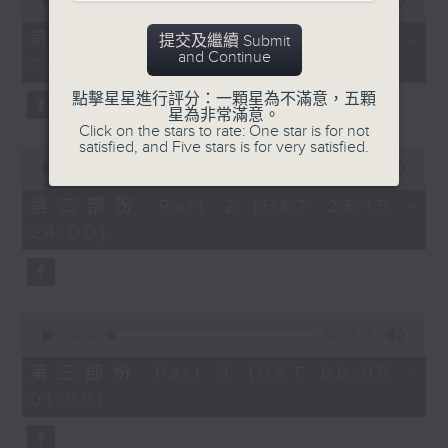
seconds
00:00
55:00
After Hours with Michael Lance
.
of
55
第一部份 Part 1 (HKT 22:05 -
提交及繼續 Submit
minutes,
Weekdays 10:05pm to 1am - On Air
and Continue
23:00)
0
- Online - On Radio 3
seconds
點擊星星進行評分：一顆星為不滿意，五顆
星為非常滿意。
Click on the stars to rate: One star is for not
satisfied, and Five stars is for very satisfied.
0
seconds
00:00
45:10
of
45
第二部份 Part 2 (HKT 23:15 -
minutes,
24:00)
10
seconds
0
seconds
00:00
55:09
of
55
第三部份 Part 3 (HKT 00:05 -
minutes,
01:00)
9
seconds