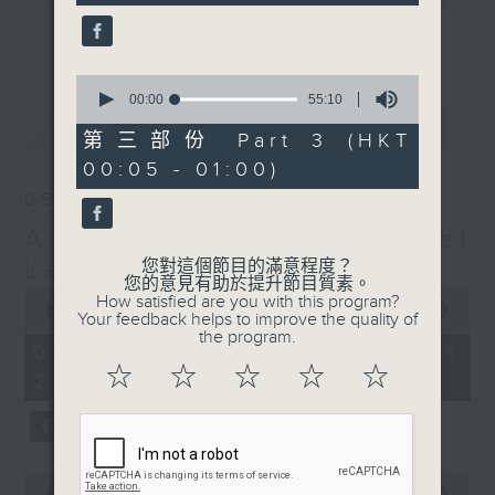
seconds
gone by. Join him every weekday
更多...
evening from 10.05 until 1 the
next morning for
After Hours with
0
seconds
00:00
55:10
Michael Lance.
Listen to the
of
最新
LATEST
soulful melodies of R&B, soft rock
55
第三部份 Part 3 (HKT
minutes,
ballads that defined a generation,
00:05 - 01:00)
10
iconic anthems, and the pop hits
seconds
05/08/2026
that keep our hearts beating in
After Hours with Michael
rhythm. Rediscover your favorites
and uncover hidden gems, as
Lance
您對這個節目的滿意程度？
您的意見有助於提升節目質素。
'After Hours' gives you the
0
How satisfied are you with this program?
seconds
00:00
2:34:59
perfect soundtrack to your late-
Your feedback helps to improve the quality of
of
the program.
night adventures.
2
05/08/2026 - 足本 Full (HKT
hours,
☆
☆
☆
☆
☆
22:05 - 01:00)
34
So, whether you’re sliding into
minutes,
59
your comfy chair, grabbing the
seconds
wheel, or surrendering to the
magic of the night, tune in to
0