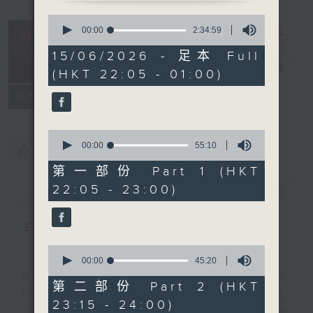
0
seconds
After Hours
00:00
2:34:59
of
with Michael
2
15/06/2026 - 足本 Full
hours,
Lance
電台直播
(HKT 22:05 - 01:00)
34
minutes,
聯絡
59
所有集數
seconds
0
seconds
00:00
55:10
您喜歡這個節目嗎?
of
55
第一部份 Part 1 (HKT
minutes,
22:05 - 23:00)
簡介
GIST
10
seconds
主持人：Michael Lance
0
seconds
00:00
45:20
of
Michael Lance takes you on night-
45
第二部份 Part 2 (HKT
minutes,
time journey back to the classic
23:15 - 24:00)
20
'smooth FM' sounds of radio days