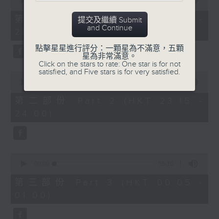
seconds
00:00
55:10
After Hours with Michael Lance
.
of
55
第一部份 Part 1 (HKT 22:05 -
提交及繼續 Submit
minutes,
Weekdays 10:05pm to 1am - On Air
and Continue
23:00)
10
- Online - On Radio 3
seconds
點擊星星進行評分：一顆星為不滿意，五顆
星為非常滿意。
Click on the stars to rate: One star is for not
satisfied, and Five stars is for very satisfied.
0
seconds
00:00
45:20
of
45
第二部份 Part 2 (HKT 23:15 -
minutes,
24:00)
20
seconds
0
seconds
00:00
55:10
of
55
第三部份 Part 3 (HKT 00:05 -
minutes,
01:00)
10
seconds