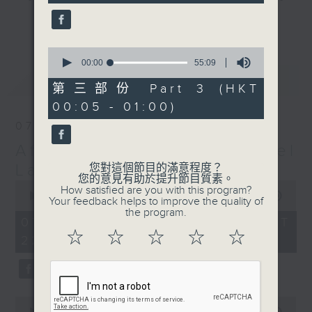
seconds
gone by. Join him every weekday
更多...
evening from 10.05 until 1 the
next morning for
After Hours with
0
seconds
00:00
55:09
Michael Lance.
Listen to the
of
最新
LATEST
soulful melodies of R&B, soft rock
55
第三部份 Part 3 (HKT
minutes,
ballads that defined a generation,
00:05 - 01:00)
9
iconic anthems, and the pop hits
seconds
07/08/2026
that keep our hearts beating in
After Hours with Michael
rhythm. Rediscover your favorites
and uncover hidden gems, as
Lance
您對這個節目的滿意程度？
您的意見有助於提升節目質素。
'After Hours' gives you the
0
How satisfied are you with this program?
seconds
00:00
2:35:00
perfect soundtrack to your late-
Your feedback helps to improve the quality of
of
the program.
night adventures.
2
07/08/2026 - 足本 Full (HKT
hours,
☆
☆
☆
☆
☆
22:05 - 01:00)
35
So, whether you’re sliding into
minutes,
0
your comfy chair, grabbing the
seconds
wheel, or surrendering to the
magic of the night, tune in to
0