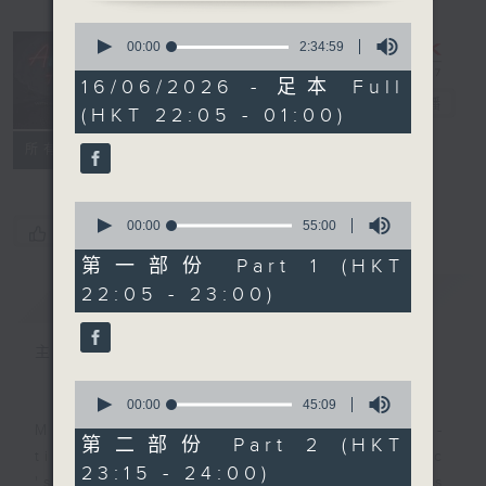
0
seconds
After Hours
00:00
2:34:59
of
with Michael
2
16/06/2026 - 足本 Full
hours,
Lance
電台直播
(HKT 22:05 - 01:00)
34
minutes,
聯絡
59
所有集數
seconds
0
seconds
00:00
55:00
您喜歡這個節目嗎?
of
55
第一部份 Part 1 (HKT
minutes,
22:05 - 23:00)
簡介
GIST
0
seconds
主持人：Michael Lance
0
seconds
00:00
45:09
of
Michael Lance takes you on night-
45
第二部份 Part 2 (HKT
minutes,
time journey back to the classic
23:15 - 24:00)
9
'smooth FM' sounds of radio days