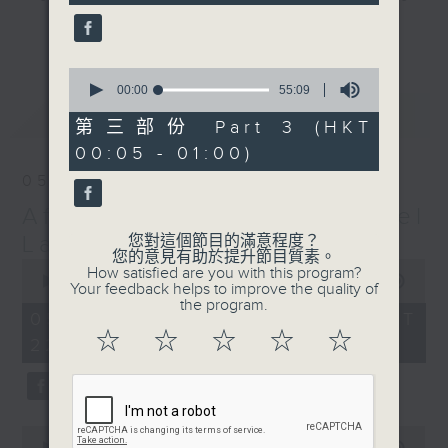
seconds
gone by. Join him every weekday
更多...
evening from 10.05 until 1 the
next morning for
After Hours with
0
seconds
00:00
55:09
Michael Lance.
Listen to the
of
最新
LATEST
soulful melodies of R&B, soft rock
55
第三部份 Part 3 (HKT
minutes,
ballads that defined a generation,
00:05 - 01:00)
9
iconic anthems, and the pop hits
seconds
05/08/2026
that keep our hearts beating in
After Hours with Michael
rhythm. Rediscover your favorites
and uncover hidden gems, as
Lance
您對這個節目的滿意程度？
您的意見有助於提升節目質素。
'After Hours' gives you the
0
How satisfied are you with this program?
seconds
00:00
2:34:59
perfect soundtrack to your late-
Your feedback helps to improve the quality of
of
the program.
night adventures.
2
05/08/2026 - 足本 Full (HKT
hours,
☆
☆
☆
☆
☆
22:05 - 01:00)
34
So, whether you’re sliding into
minutes,
59
your comfy chair, grabbing the
seconds
wheel, or surrendering to the
magic of the night, tune in to
0