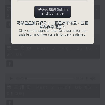
seconds
00:00
55:00
After Hours with Michael Lance
.
of
55
第一部份 Part 1 (HKT 22:05 -
提交及繼續 Submit
minutes,
Weekdays 10:05pm to 1am - On Air
and Continue
23:00)
0
- Online - On Radio 3
seconds
點擊星星進行評分：一顆星為不滿意，五顆
星為非常滿意。
Click on the stars to rate: One star is for not
satisfied, and Five stars is for very satisfied.
0
seconds
00:00
45:10
of
45
第二部份 Part 2 (HKT 23:15 -
minutes,
24:00)
10
seconds
0
seconds
00:00
55:09
of
55
第三部份 Part 3 (HKT 00:05 -
minutes,
01:00)
9
seconds