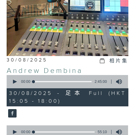
30/08/2025
相片集
Andrew Dembina
0
seconds
00:00
2:45:00
of
2
30/08/2025 - 足本 Full (HKT
hours,
15:05 - 18:00)
45
minutes,
0
seconds
0
seconds
00:00
55:10