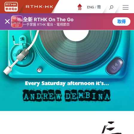
ENG
/
簡
×
全新 RTHK On The Go
取得
一手掌握 RTHK 電台、電視節目