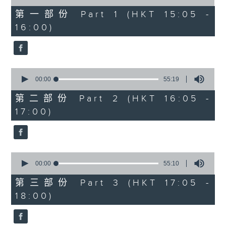
of
55
第一部份 Part 1 (HKT 15:05 -
minutes,
16:00)
10
seconds
0
seconds
00:00
55:19
of
55
第二部份 Part 2 (HKT 16:05 -
minutes,
17:00)
19
seconds
0
seconds
00:00
55:10
of
55
第三部份 Part 3 (HKT 17:05 -
minutes,
18:00)
10
seconds