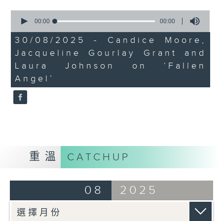
0
seconds
00:00
00:00
of
0
30/08/2025 - Candice Moore,
seconds
Jacqueline Gourlay Grant and
Laura Johnson on ‘Fallen
Angel’
重溫
CATCHUP
08
2025