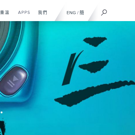
重溫
APPS
我們
ENG
/
簡