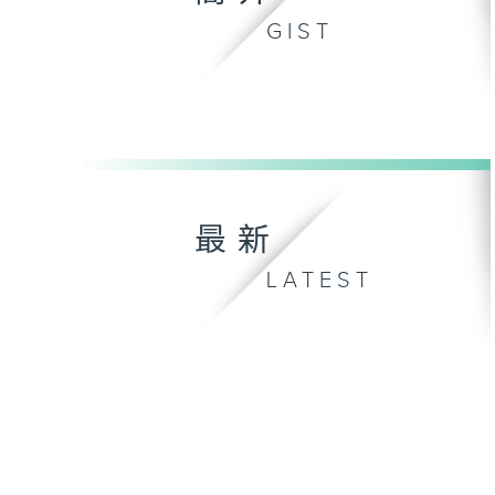
GIST
最新
LATEST