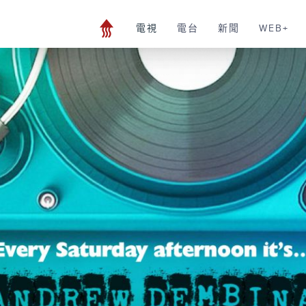
電視
電台
新聞
WEB+