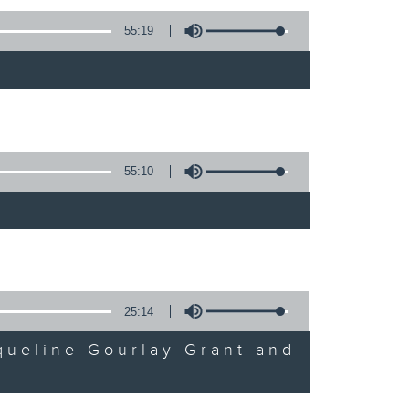
55:19
)
55:10
)
25:14
queline Gourlay Grant and