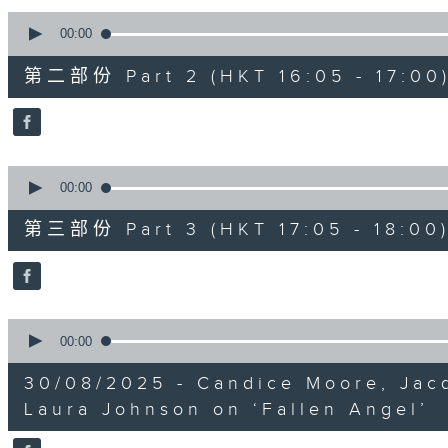
0
seconds
00:00
of
55
第二部份 Part 2 (HKT 16:05 - 17:00
minutes,
19
seconds
Volume
90%
0
seconds
00:00
of
55
第三部份 Part 3 (HKT 17:05 - 18:00
minutes,
10
seconds
Volume
90%
0
seconds
00:00
of
25
30/08/2025 - Candice Moore, Jac
minutes,
14
Laura Johnson on ‘Fallen Angel’
seconds
Volume
90%