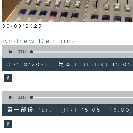
30/08/2025
Andrew Dembina
0
seconds
00:00
of
2
30/08/2025 - 足本 Full (HKT 15:05 
hours,
45
minutes,
0
seconds
Volume
90%
0
seconds
00:00
of
55
第一部份 Part 1 (HKT 15:05 - 16:00)
minutes,
10
seconds
Volume
90%