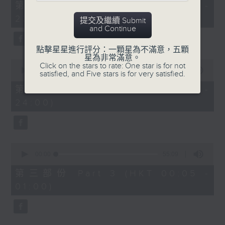
55
第一部份 Part 1 (HKT 22:05 -
minutes,
23:00)
10
提交及繼續 Submit
seconds
and Continue
點擊星星進行評分：一顆星為不滿意，五顆
星為非常滿意。
0
Click on the stars to rate: One star is for not
seconds
00:00
50:19
satisfied, and Five stars is for very satisfied.
of
50
第二部份 Part 2 (HKT 23:10 -
minutes,
24:00)
19
seconds
0
seconds
00:00
55:09
of
55
第三部份 Part 3 (HKT 00:05 -
minutes,
01:00)
9
seconds