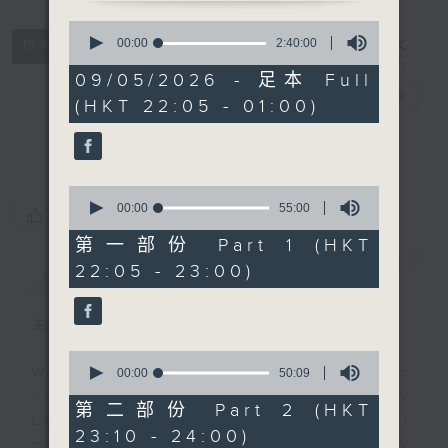
0
seconds
Danny’s
00:00
2:40:00
所有集數
of
Weekend
2
09/05/2026 - 足本 Full
hours,
Blenz
電台直播
(HKT 22:05 - 01:00)
40
minutes,
聯絡
0
seconds
0
seconds
00:00
55:00
您喜歡這個節目嗎?
of
55
第一部份 Part 1 (HKT
minutes,
22:05 - 23:00)
簡介
GIST
0
seconds
主持人：Danny Lau
0
seconds
With the perfect mix of classic
00:00
50:09
of
hits from home and away, Danny
50
第二部份 Part 2 (HKT
minutes,
Lau joins you from 10.05 until
23:10 - 24:00)
9
midnight, each and every Saturday