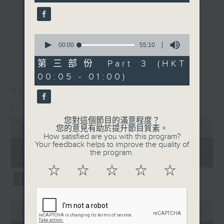
seconds
night here on Radio 3. Enjoy his
更多...
‘Weekend Blenz’ of classics from
Europe and the USA, with some of
0
seconds
00:00
55:10
the best canto-pop tracks ever
of
最新
LATEST
recorded.
55
第三部份 Part 3 (HKT
minutes,
00:05 - 01:00)
10
seconds
01/08/2026
Danny’s Weekend Blenz
0
您對這個節目的滿意程度？
seconds
00:00
2:39:59
您的意見有助於提升節目質素。
of
How satisfied are you with this program?
2
Your feedback helps to improve the quality of
01/08/2026 - 足本 Full (HKT
hours,
the program.
22:05 - 01:00)
39
minutes,
☆
☆
☆
☆
☆
59
seconds
0
seconds
00:00
55:10
of