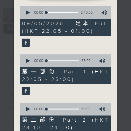
0
seconds
Danny’s
00:00
2:40:00
of
Weekend
2
09/05/2026 - 足本 Full
hours,
Blenz
電台直播
所有集數
(HKT 22:05 - 01:00)
40
minutes,
聯絡
0
seconds
0
seconds
00:00
55:00
您喜歡這個節目嗎?
of
55
第一部份 Part 1 (HKT
minutes,
22:05 - 23:00)
簡介
GIST
0
seconds
主持人：Danny Lau
0
seconds
With the perfect mix of classic
00:00
50:09
of
hits from home and away, Danny
50
第二部份 Part 2 (HKT
minutes,
Lau joins you from 10.05 until
23:10 - 24:00)
9
midnight, each and every Saturday