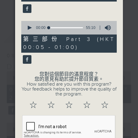
seconds
night here on Radio 3. Enjoy his
更多...
‘Weekend Blenz’ of classics from
Europe and the USA, with some of
0
seconds
00:00
55:10
the best canto-pop tracks ever
of
最新
LATEST
recorded.
55
第三部份 Part 3 (HKT
minutes,
00:05 - 01:00)
10
seconds
08/08/2026
Danny’s Weekend Blenz
0
您對這個節目的滿意程度？
seconds
00:00
2:39:59
您的意見有助於提升節目質素。
of
How satisfied are you with this program?
2
Your feedback helps to improve the quality of
08/08/2026 - 足本 Full (HKT
hours,
the program.
22:05 - 01:00)
39
minutes,
☆
☆
☆
☆
☆
59
seconds
0
seconds
00:00
55:10
of