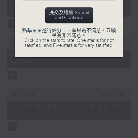
55
第一部份 Part 1 (HKT 22:05 -
minutes,
23:00)
10
提交及繼續 Submit
seconds
and Continue
點擊星星進行評分：一顆星為不滿意，五顆
星為非常滿意。
0
Click on the stars to rate: One star is for not
seconds
00:00
50:19
satisfied, and Five stars is for very satisfied.
of
50
第二部份 Part 2 (HKT 23:10 -
minutes,
24:00)
19
seconds
0
seconds
00:00
55:09
of
55
第三部份 Part 3 (HKT 00:05 -
minutes,
01:00)
9
seconds