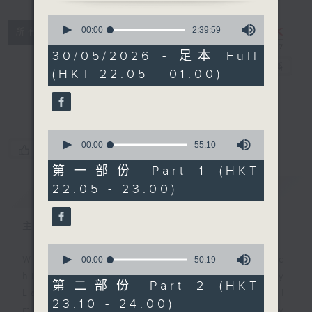
0
seconds
Danny’s
00:00
2:39:59
所有集數
of
Weekend
2
30/05/2026 - 足本 Full
hours,
Blenz
電台直播
(HKT 22:05 - 01:00)
39
minutes,
聯絡
59
seconds
0
seconds
00:00
55:10
您喜歡這個節目嗎?
of
55
第一部份 Part 1 (HKT
minutes,
22:05 - 23:00)
簡介
GIST
10
seconds
主持人：Danny Lau
0
seconds
With the perfect mix of classic
00:00
50:19
of
hits from home and away, Danny
50
第二部份 Part 2 (HKT
minutes,
Lau joins you from 10.05 until
23:10 - 24:00)
19
midnight, each and every Saturday