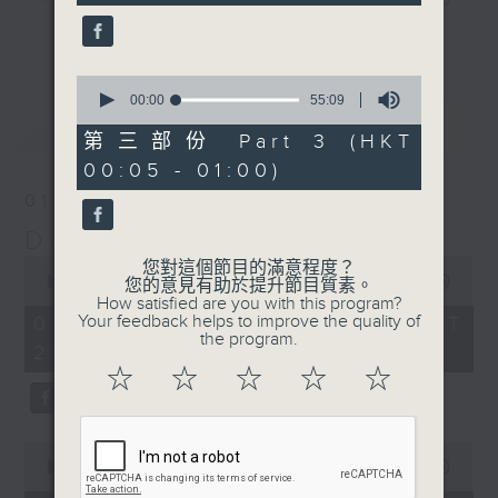
seconds
night here on Radio 3. Enjoy his
更多...
‘Weekend Blenz’ of classics from
Europe and the USA, with some of
0
seconds
00:00
55:09
the best canto-pop tracks ever
of
最新
LATEST
recorded.
55
第三部份 Part 3 (HKT
minutes,
00:05 - 01:00)
9
seconds
01/08/2026
Danny’s Weekend Blenz
0
您對這個節目的滿意程度？
seconds
00:00
2:39:59
您的意見有助於提升節目質素。
of
How satisfied are you with this program?
2
Your feedback helps to improve the quality of
01/08/2026 - 足本 Full (HKT
hours,
the program.
22:05 - 01:00)
39
minutes,
☆
☆
☆
☆
☆
59
seconds
0
seconds
00:00
55:10
of