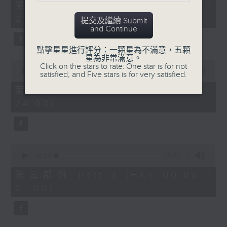
55
第一部份 Part 1 (HKT 22:05 -
minutes,
23:00)
10
提交及繼續 Submit
seconds
and Continue
點擊星星進行評分：一顆星為不滿意，五顆
星為非常滿意。
0
Click on the stars to rate: One star is for not
seconds
00:00
50:19
satisfied, and Five stars is for very satisfied.
of
50
第二部份 Part 2 (HKT 23:10 -
minutes,
24:00)
19
seconds
0
seconds
00:00
55:09
of
55
第三部份 Part 3 (HKT 00:05 -
minutes,
01:00)
9
seconds