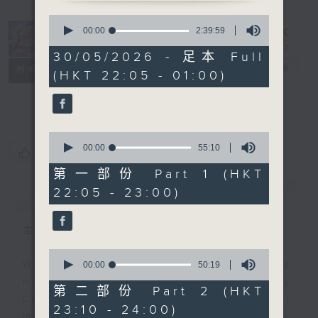
0
seconds
Danny’s
00:00
2:39:59
of
Weekend
2
30/05/2026 - 足本 Full
hours,
Blenz
電台直播
所有集數
(HKT 22:05 - 01:00)
39
minutes,
聯絡
59
seconds
0
seconds
00:00
55:10
您喜歡這個節目嗎?
of
55
第一部份 Part 1 (HKT
minutes,
22:05 - 23:00)
簡介
GIST
10
seconds
主持人：Danny Lau
0
seconds
With the perfect mix of classic
00:00
50:19
of
hits from home and away, Danny
50
第二部份 Part 2 (HKT
minutes,
Lau joins you from 10.05 until
23:10 - 24:00)
19
midnight, each and every Saturday