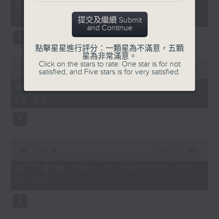
55
第一部份 Part 1 (HKT 22:05 -
minutes,
23:00)
10
提交及繼續 Submit
seconds
and Continue
點擊星星進行評分：一顆星為不滿意，五顆
星為非常滿意。
0
Click on the stars to rate: One star is for not
seconds
00:00
50:19
satisfied, and Five stars is for very satisfied.
of
50
第二部份 Part 2 (HKT 23:10 -
minutes,
24:00)
19
seconds
0
seconds
00:00
55:09
of
55
第三部份 Part 3 (HKT 00:05 -
minutes,
01:00)
9
seconds