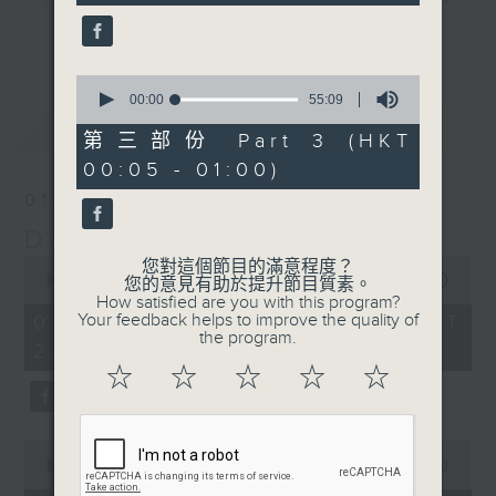
seconds
night here on Radio 3. Enjoy his
更多...
‘Weekend Blenz’ of classics from
Europe and the USA, with some of
0
seconds
00:00
55:09
the best canto-pop tracks ever
of
最新
LATEST
recorded.
55
第三部份 Part 3 (HKT
minutes,
00:05 - 01:00)
9
seconds
01/08/2026
Danny’s Weekend Blenz
0
您對這個節目的滿意程度？
seconds
00:00
2:39:59
您的意見有助於提升節目質素。
of
How satisfied are you with this program?
2
Your feedback helps to improve the quality of
01/08/2026 - 足本 Full (HKT
hours,
the program.
22:05 - 01:00)
39
minutes,
☆
☆
☆
☆
☆
59
seconds
0
seconds
00:00
55:10
of