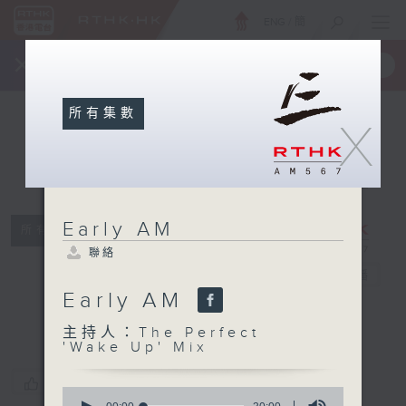
ENG
/
簡
×
全新 RTHK On The Go
取得
一手掌握 RTHK 電台、電視節目
所有集數
X
Early AM
所有集數
聯絡
Early AM
電台直播
Early AM
聯絡
主持人：The Perfect
'Wake Up' Mix
您喜歡這個節目嗎?
0