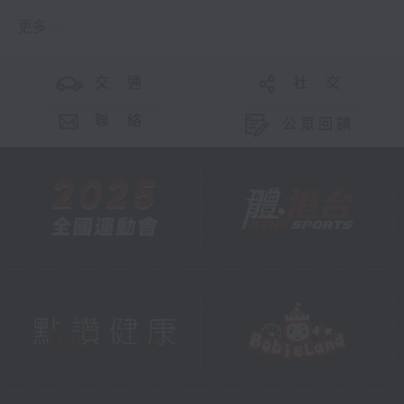
更多 ...
交 通
社 交
聯 絡
公眾回饋