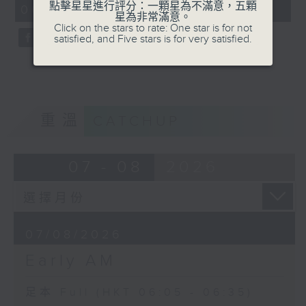
點擊星星進行評分：一顆星為不滿意，五顆
06:05 - 06:35)
59
星為非常滿意。
seconds
Click on the stars to rate: One star is for not
satisfied, and Five stars is for very satisfied.
重溫
CATCHUP
07 - 08
2026
07/08/2026
Early AM
足本 Full (HKT 06:05 - 06:35)