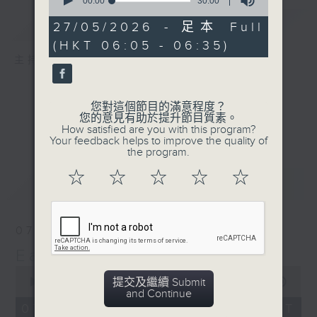
seconds
00:00
30:00
of
簡介
GIST
30
27/05/2026 - 足本 Full
minutes,
(HKT 06:05 - 06:35)
0
seconds
主持人：The Perfect 'Wake Up' Mix
您對這個節目的滿意程度？
您的意見有助於提升節目質素。
How satisfied are you with this program?
Your feedback helps to improve the quality of
the program.
☆
☆
☆
☆
☆
最新
LATEST
07/08/2026
Early AM
0
提交及繼續 Submit
seconds
00:00
29:59
and Continue
of
29
07/08/2026 - 足本 Full (HKT
minutes,