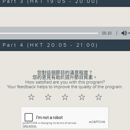
art 3 (HKT 19:05 - 20:00)
of
55
第一部份 Part 1 (HKT 17:05 - 18:00)
minutes,
Volume
0
seconds
Volume
90%
55:10
0
seconds
00:00
art 4 (HKT 20:05 - 21:00)
of
50
第二部份 Part 2 (HKT 18:10 - 19:00)
minutes,
Volume
9
seconds
Volume
90%
您對這個節目的滿意程度？
您的意見有助於提升節目質素。
How satisfied are you with this program?
0
Your feedback helps to improve the quality of the program.
seconds
00:00
of
☆
☆
☆
☆
☆
55
第三部份 Part 3 (HKT 19:05 - 20:00
minutes,
9
seconds
Volume
90%
0