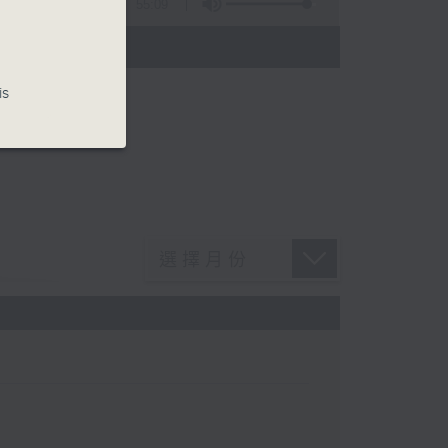
55:09
)
is