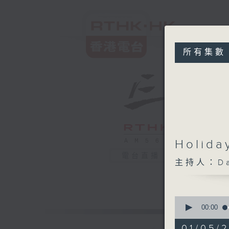
所有集數
Holida
電台直播
主持人：Da
0
seconds
00:00
of
3
01/05/2