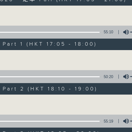
Volume
55:10
art 1 (HKT 17:05 - 18:00)
Volume
01/07/2026
Holiday Sunset Show
50:20
0
seconds
00:00
art 2 (HKT 18:10 - 19:00)
of
3
01/07/2026 - 足本 Full (HKT 17:05 
hours,
Volume
34
minutes,
59
seconds
Volume
55:19
90%
0
seconds
00:00