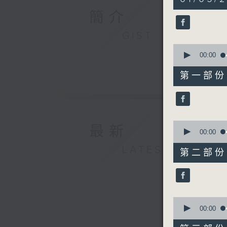
hours,
35
簡介
minutes,
0
GIST
seconds
90%
0
seconds
00:00
of
55
第一部份 P
minutes,
10
seconds
90%
0
最新
seconds
00:00
of
LATEST
50
第二部份 P
minutes,
20
seconds
90%
0
seconds
00:00
of
55