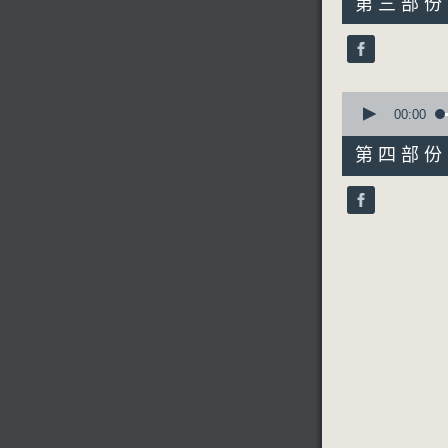
第三部份 P
minutes,
19
seconds
90%
0
seconds
00:00
of
55
第四部份 P
minutes,
10
seconds
90%