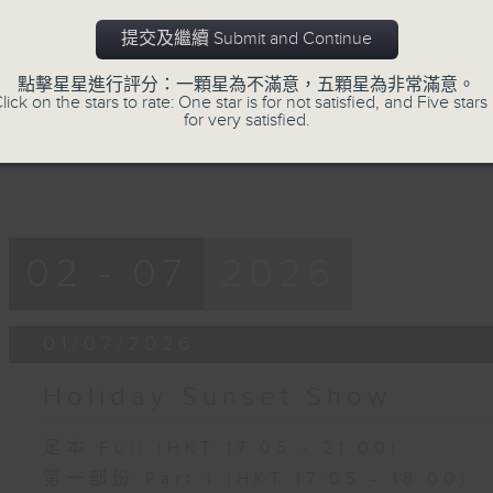
seconds
00:00
of
提交及繼續 Submit and Continue
55
第四部份 Part 4 (HKT 20:05 - 21:00
minutes,
9
點擊星星進行評分：一顆星為不滿意，五顆星為非常滿意。
seconds
Volume
lick on the stars to rate: One star is for not satisfied, and Five stars 
90%
for very satisfied.
02 - 07
2026
01/07/2026
Holiday Sunset Show
足本 Full (HKT 17:05 - 21:00)
第一部份 Part 1 (HKT 17:05 - 18:00)