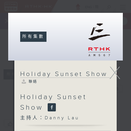
ENG
/
簡
×
全新 RTHK On The Go
取得
一手掌握 RTHK 電台、電視節目
所有集數
X
Holiday Sunset Show
所有集數
Holiday
聯絡
Sunset Show
電台直播
Holiday Sunset
聯絡
Show
主持人：Danny Lau
您喜歡這個節目嗎?