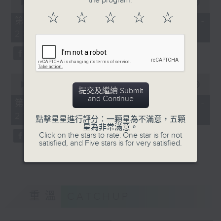
the program.
seconds
00:00
55:09
of
☆
☆
☆
☆
☆
55
第三部份 Part 3 (HKT 19:05 -
minutes,
20:00)
9
seconds
0
seconds
00:00
55:09
提交及繼續 Submit
of
and Continue
55
第四部份 Part 4 (HKT 20:05 -
minutes,
21:00)
9
點擊星星進行評分：一顆星為不滿意，五顆
seconds
星為非常滿意。
Click on the stars to rate: One star is for not
satisfied, and Five stars is for very satisfied.
重溫
CATCHUP