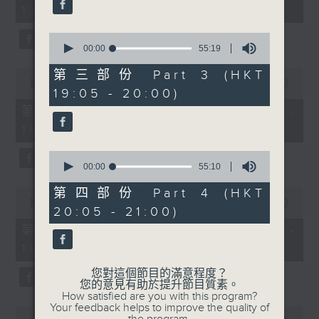
17:05 - 21:00)
34
minutes,
59
0
seconds
seconds
00:00
55:19
of
55
0
第三部份 Part 3 (HKT
minutes,
seconds
00:00
55:00
19:05 - 20:00)
19
of
seconds
55
第一部份 Part 1 (HKT 17:05 -
minutes,
18:00)
0
seconds
0
seconds
00:00
55:10
of
55
0
第四部份 Part 4 (HKT
minutes,
seconds
00:00
50:09
20:05 - 21:00)
10
of
seconds
50
第二部份 Part 2 (HKT 18:10 -
minutes,
19:00)
9
seconds
您對這個節目的滿意程度？
您的意見有助於提升節目質素。
How satisfied are you with this program?
Your feedback helps to improve the quality of
0