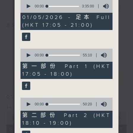
0
seconds
00:00
3:35:00
簡介
GIST
of
3
01/05/2026 - 足本 Full
hours,
(HKT 17:05 - 21:00)
35
主持人：Danny Lau
minutes,
0
seconds
0
seconds
00:00
55:10
of
55
第一部份 Part 1 (HKT
minutes,
17:05 - 18:00)
10
最新
LATEST
seconds
01/07/2026
0
seconds
00:00
50:20
Holiday Sunset Show
of
0
50
第二部份 Part 2 (HKT
seconds
minutes,
00:00
3:34:59
18:10 - 19:00)
of
20
3
seconds
01/07/2026 - 足本 Full (HKT
hours,