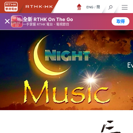
ENG
/
簡
×
全新 RTHK On The Go
取得
一手掌握 RTHK 電台、電視節目