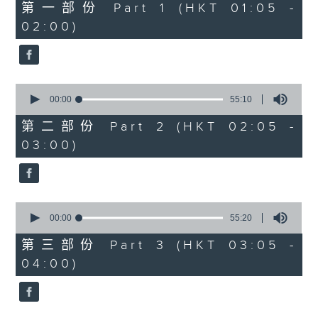
55
第一部份 Part 1 (HKT 01:05 -
minutes,
02:00)
0
seconds
0
seconds
00:00
55:10
of
55
第二部份 Part 2 (HKT 02:05 -
minutes,
03:00)
10
seconds
0
seconds
00:00
55:20
of
55
第三部份 Part 3 (HKT 03:05 -
minutes,
04:00)
20
seconds