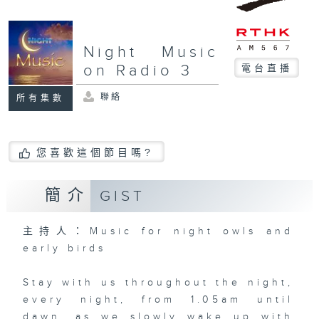
Night Music
on Radio 3
電台直播
聯絡
所有集數
您喜歡這個節目嗎?
簡介
GIST
主持人：Music for night owls and
early birds
Stay with us throughout the night,
every night, from 1.05am until
dawn, as we slowly wake up with