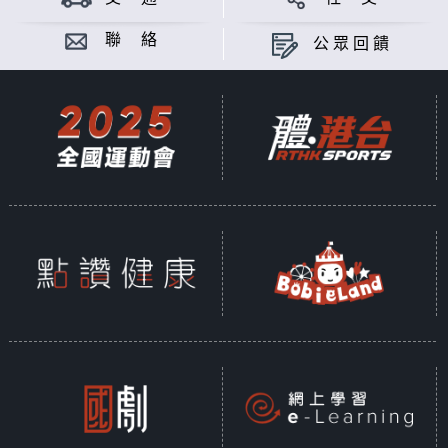
聯 絡
公眾回饋