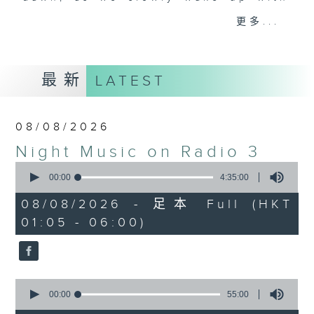
you. Enjoy the non-stop mellow
更多...
side of the 70s to the 90s at
first, with some legendary ballads
and soft rock hits, which gently
最新
LATEST
grow in pace, moving you towards
the 2000s and a perfect morning
mix
08/08/2026
Night Music on Radio 3
Seven days a week from 1.05am...
0
only on Radio 3
seconds
00:00
4:35:00
of
4
08/08/2026 - 足本 Full (HKT
hours,
01:05 - 06:00)
35
minutes,
0
seconds
0
seconds
00:00
55:00
of