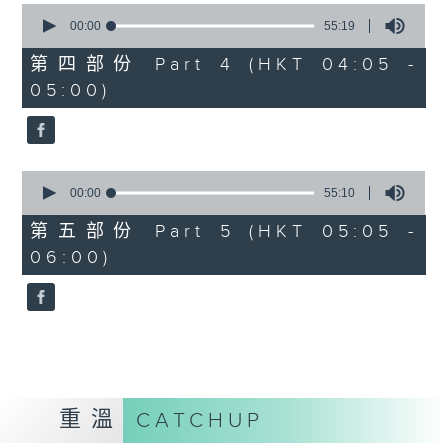
0
seconds
00:00
55:19
of
55
第四部份 Part 4 (HKT 04:05 -
minutes,
05:00)
19
seconds
0
seconds
00:00
55:10
of
55
第五部份 Part 5 (HKT 05:05 -
minutes,
06:00)
10
seconds
重溫
CATCHUP