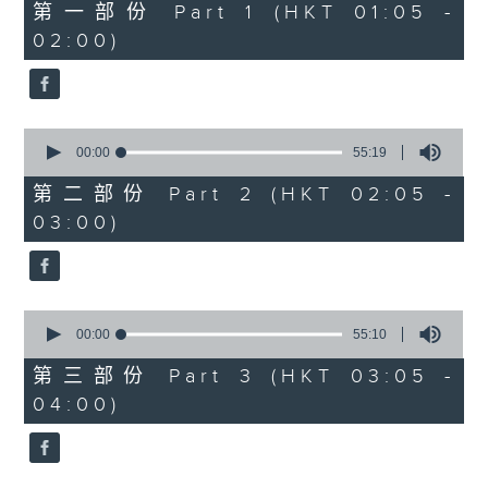
55
第一部份 Part 1 (HKT 01:05 -
minutes,
02:00)
10
seconds
0
seconds
00:00
55:19
of
55
第二部份 Part 2 (HKT 02:05 -
minutes,
03:00)
19
seconds
0
seconds
00:00
55:10
of
55
第三部份 Part 3 (HKT 03:05 -
minutes,
04:00)
10
seconds