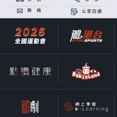
聯 絡
公眾回饋