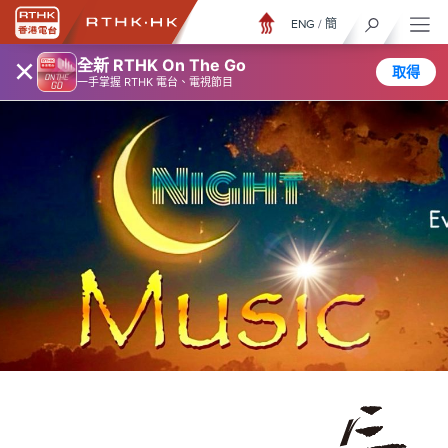
ENG
/
簡
×
全新 RTHK On The Go
取得
一手掌握 RTHK 電台、電視節目