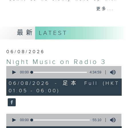
you. Enjoy the non-stop mellow
更多...
side of the 70s to the 90s at
first, with some legendary ballads
and soft rock hits, which gently
最新
LATEST
grow in pace, moving you towards
the 2000s and a perfect morning
mix
06/08/2026
Night Music on Radio 3
Seven days a week from 1.05am...
0
only on Radio 3
seconds
00:00
4:34:59
of
4
06/08/2026 - 足本 Full (HKT
hours,
01:05 - 06:00)
34
minutes,
59
seconds
0
seconds
00:00
55:10
of