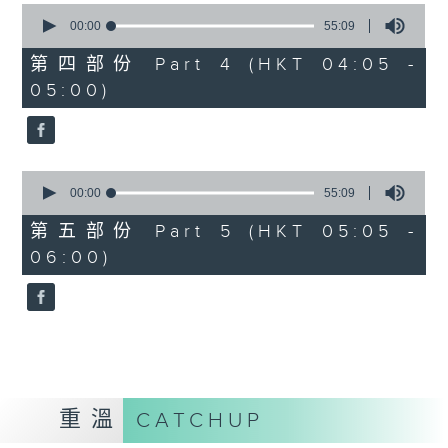
0
seconds
00:00
55:09
of
55
第四部份 Part 4 (HKT 04:05 -
minutes,
05:00)
9
seconds
0
seconds
00:00
55:09
of
55
第五部份 Part 5 (HKT 05:05 -
minutes,
06:00)
9
seconds
重溫
CATCHUP