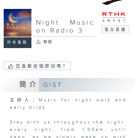
Night Music
on Radio 3
電台直播
聯絡
所有集數
您喜歡這個節目嗎?
簡介
GIST
主持人：Music for night owls and
early birds
Stay with us throughout the night,
every night, from 1.05am until
dawn, as we slowly wake up with