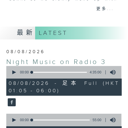
you. Enjoy the non-stop mellow
更多...
side of the 70s to the 90s at
first, with some legendary ballads
and soft rock hits, which gently
最新
LATEST
grow in pace, moving you towards
the 2000s and a perfect morning
mix
08/08/2026
Night Music on Radio 3
Seven days a week from 1.05am...
0
only on Radio 3
seconds
00:00
4:35:00
of
4
08/08/2026 - 足本 Full (HKT
hours,
01:05 - 06:00)
35
minutes,
0
seconds
0
seconds
00:00
55:00
of