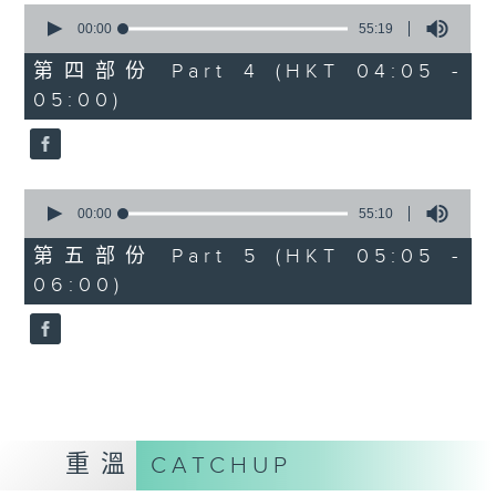
0
seconds
00:00
55:19
of
55
第四部份 Part 4 (HKT 04:05 -
minutes,
05:00)
19
seconds
0
seconds
00:00
55:10
of
55
第五部份 Part 5 (HKT 05:05 -
minutes,
06:00)
10
seconds
重溫
CATCHUP