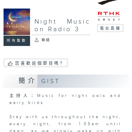
Night Music
on Radio 3
電台直播
聯絡
所有集數
您喜歡這個節目嗎?
簡介
GIST
主持人：Music for night owls and
early birds
Stay with us throughout the night,
every night, from 1.05am until
dawn, as we slowly wake up with