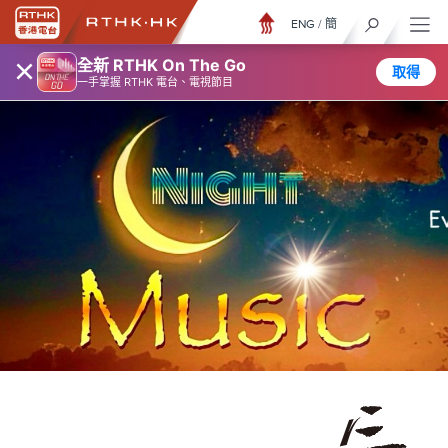
ENG
/
簡
×
全新 RTHK On The Go
取得
一手掌握 RTHK 電台、電視節目