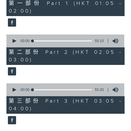
55
第一部份 Part 1 (HKT 01:05 -
minutes,
02:00)
0
seconds
0
seconds
00:00
55:10
of
55
第二部份 Part 2 (HKT 02:05 -
minutes,
03:00)
10
seconds
0
seconds
00:00
55:20
of
55
第三部份 Part 3 (HKT 03:05 -
minutes,
04:00)
20
seconds