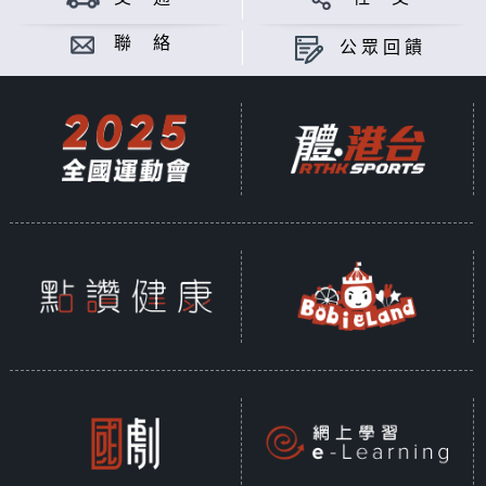
聯 絡
公眾回饋