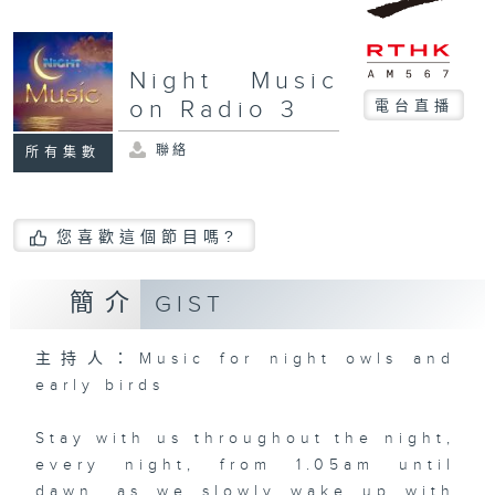
Night Music
on Radio 3
電台直播
聯絡
所有集數
您喜歡這個節目嗎?
簡介
GIST
主持人：Music for night owls and
early birds
Stay with us throughout the night,
every night, from 1.05am until
dawn, as we slowly wake up with