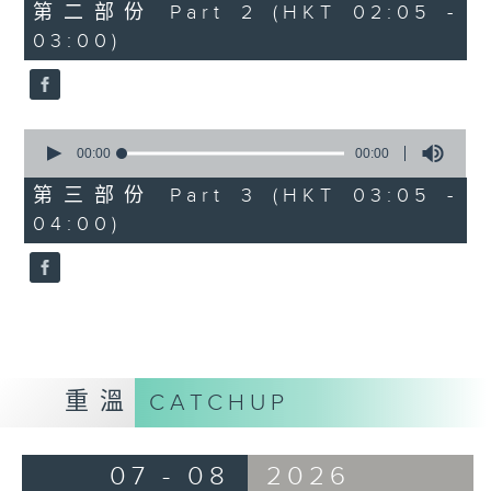
55
第二部份 Part 2 (HKT 02:05 -
minutes,
03:00)
0
seconds
0
seconds
00:00
00:00
of
0
第三部份 Part 3 (HKT 03:05 -
seconds
04:00)
重溫
CATCHUP
07 - 08
2026