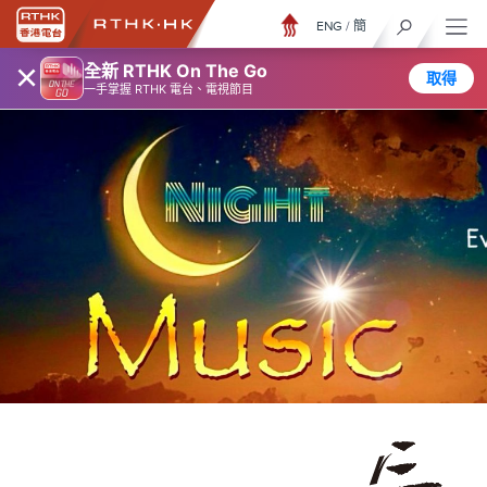
ENG
/
簡
×
全新 RTHK On The Go
取得
一手掌握 RTHK 電台、電視節目