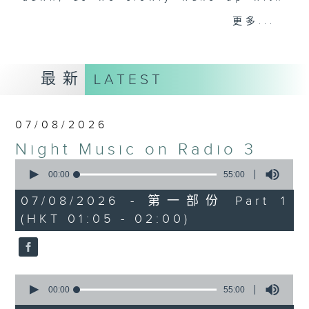
you. Enjoy the non-stop mellow
更多...
side of the 70s to the 90s at
first, with some legendary ballads
and soft rock hits, which gently
最新
LATEST
grow in pace, moving you towards
the 2000s and a perfect morning
mix
07/08/2026
Night Music on Radio 3
Seven days a week from 1.05am...
0
only on Radio 3
seconds
00:00
55:00
of
55
07/08/2026 - 第一部份 Part 1
minutes,
(HKT 01:05 - 02:00)
0
seconds
0
seconds
00:00
55:00
of