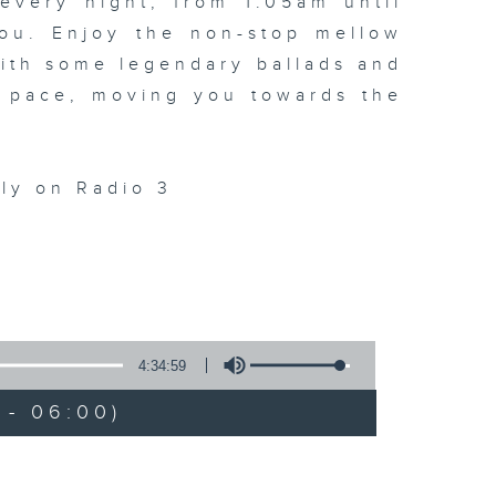
every night, from 1.05am until
ou. Enjoy the non-stop mellow
 with some legendary ballads and
n pace, moving you towards the
ly on Radio 3
4:34:59
 - 06:00)