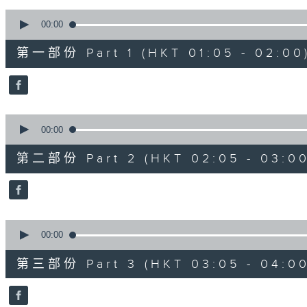
90%
0
seconds
00:00
of
55
第一部份 Part 1 (HKT 01:05 - 02:00
minutes,
10
seconds
Volume
90%
0
seconds
00:00
of
55
第二部份 Part 2 (HKT 02:05 - 03:00
minutes,
19
seconds
Volume
90%
0
seconds
00:00
of
55
第三部份 Part 3 (HKT 03:05 - 04:00
minutes,
19
seconds
Volume
90%