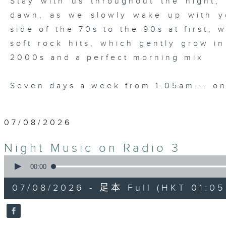
Stay with us throughout the night, 
dawn, as we slowly wake up with y
side of the 70s to the 90s at first,
soft rock hits, which gently grow i
2000s and a perfect morning mix
Seven days a week from 1.05am... on
07/08/2026
Night Music on Radio 3
0
seconds
00:00
of
4
07/08/2026 - 足本 Full (HKT 01:05
hours,
34
minutes,
59
seconds
Volume