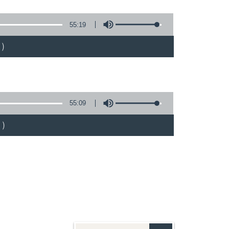
55:19
)
55:09
)