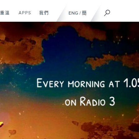
重溫
APPS
我們
ENG
/
簡