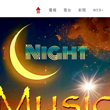
電視
電台
新聞
WEB+