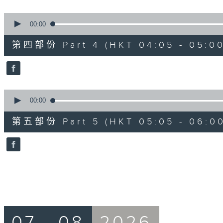
0
seconds
00:00
of
55
第四部份 Part 4 (HKT 04:05 - 05:00
minutes,
19
seconds
Volume
90%
0
seconds
00:00
of
55
第五部份 Part 5 (HKT 05:05 - 06:00
minutes,
9
seconds
Volume
90%
07 - 08
2026