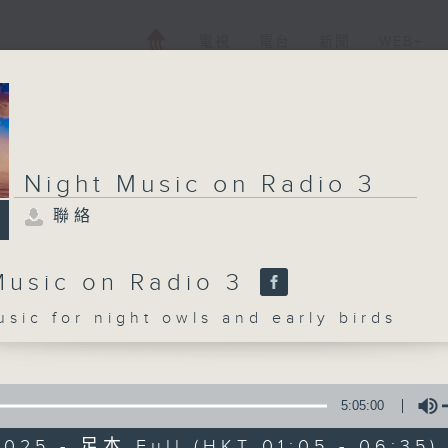
電視
電台
新聞
WEB+
Night Music on Radio 3
聯絡
Music on Radio 3
c for night owls and early birds
5:05:00
2025 - 足本 Full (HKT 01:05 - 06:35)