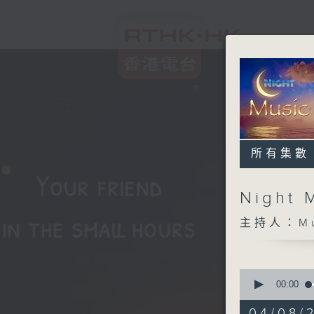
所有集數
Night 
主持人：Musi
0
seconds
00:00
of
5
04/08/