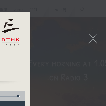
重溫
APPS
我們
ENG
/
簡
X