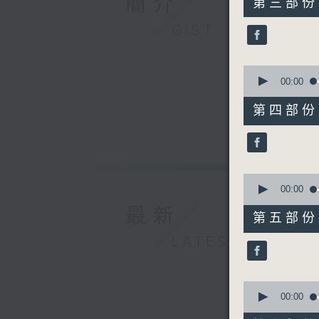
簡介
第三部份 P
minutes,
19
GIST
seconds
90%
0
seconds
00:00
of
55
第四部份 P
minutes,
10
seconds
90%
0
seconds
00:00
of
最新
55
第五部份 P
minutes,
9
LATEST
seconds
90%
0
seconds
00:00
of