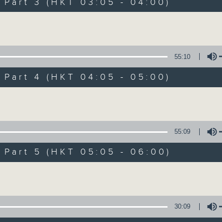
Stay with us throughout the night, 
art 3 (HKT 03:05 - 04:00)
dawn, as we slowly wake up with y
Volume
side of the 70s to the 90s at first,
soft rock hits, which gently grow i
2000s and a perfect morning mix
55:10
art 4 (HKT 04:05 - 05:00)
Seven days a week from 1.05am... on
Volume
08/08/2026
55:09
Night Music on Radio 3
art 5 (HKT 05:05 - 06:00)
0
seconds
00:00
Volume
of
4
08/08/2026 - 足本 Full (HKT 01:05
hours,
35
minutes,
30:09
0
seconds
Volume