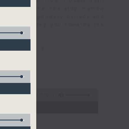
every night, from 1.05am until
ou. Enjoy the non-stop mellow
 with some legendary ballads and
n pace, moving you towards the
ly on Radio 3
4:35:00
 - 06:00)