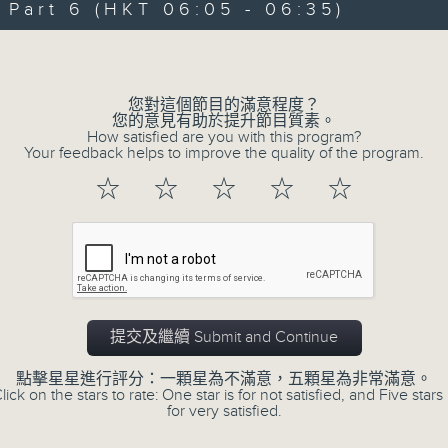
art 6 (HKT 06:05 - 06:35)
90%
0
seconds
00:00
Volume
of
55
第一部份 Part 1 (HKT 01:05 - 02:00
minutes,
0
您對這個節目的滿意程度？
seconds
Volume
您的意見有助於提升節目質素。
90%
How satisfied are you with this program?
Your feedback helps to improve the quality of the program.
0
☆
☆
☆
☆
☆
seconds
00:00
of
55
第二部份 Part 2 (HKT 02:05 - 03:00
minutes,
10
seconds
Volume
90%
0
提交及繼續 Submit and Continue
seconds
00:00
of
55
點擊星星進行評分：一顆星為不滿意，五顆星為非常滿意。
第三部份 Part 3 (HKT 03:05 - 04:00
minutes,
lick on the stars to rate: One star is for not satisfied, and Five stars 
20
for very satisfied.
seconds
Volume
90%