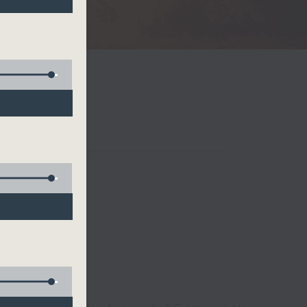
Radio 3
 birds