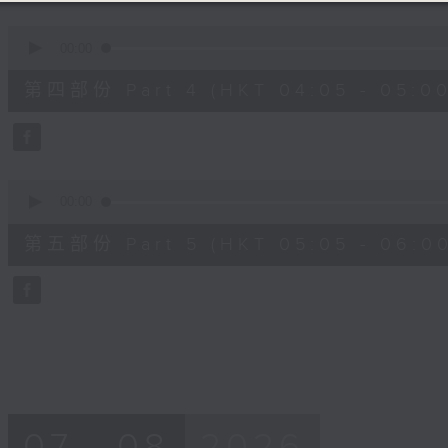
0
seconds
00:00
of
55
第四部份 Part 4 (HKT 04:05 - 05:00
minutes,
19
seconds
Volume
90%
0
seconds
00:00
of
55
第五部份 Part 5 (HKT 05:05 - 06:00
minutes,
10
seconds
Volume
90%
07 - 08
2026