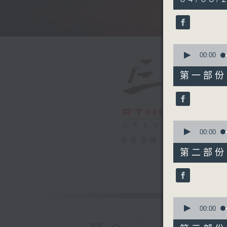
hours,
5
minutes,
0
seconds
90%
0
seconds
00:00
of
55
第一部份 P
minutes,
10
seconds
90%
0
seconds
00:00
of
電台直播
55
第二部份 P
minutes,
20
seconds
90%
0
seconds
00:00
of
55