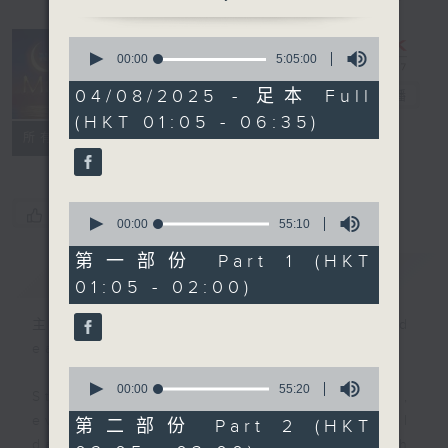
0
seconds
00:00
5:05:00
Night Music
of
5
04/08/2025 - 足本 Full
on Radio 3
電台直播
hours,
(HKT 01:05 - 06:35)
5
聯絡
minutes,
所有集數
0
seconds
0
您喜歡這個節目嗎?
seconds
00:00
55:10
of
55
第一部份 Part 1 (HKT
簡介
GIST
minutes,
01:05 - 02:00)
10
seconds
主持人：Music for night owls and
early birds
0
seconds
00:00
55:20
Stay with us throughout the night,
of
55
every night, from 1.05am until
第二部份 Part 2 (HKT
minutes,
dawn, as we slowly wake up with