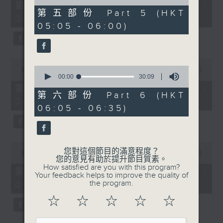
55
of
第二部份 Part 2 (HKT 02:05 -
minutes,
55
第五部份 Part 5 (HKT
03:00)
0
minutes,
05:05 - 06:00)
seconds
9
seconds
0
0
seconds
00:00
55:00
seconds
00:00
30:09
of
of
55
第三部份 Part 3 (HKT 03:05 -
30
minutes,
第六部份 Part 6 (HKT
04:00)
minutes,
0
06:05 - 06:35)
9
seconds
seconds
0
您對這個節目的滿意程度？
seconds
00:00
54:59
您的意見有助於提升節目質素。
of
How satisfied are you with this program?
54
第四部份 Part 4 (HKT 04:05 -
Your feedback helps to improve the quality of
minutes,
the program.
05:00)
59
seconds
☆
☆
☆
☆
☆