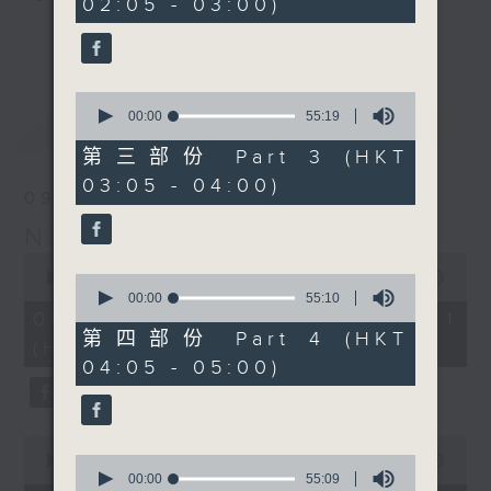
02:05 - 03:00)
20
seconds
you. Enjoy the non-stop mellow
更多...
side of the 70s to the 90s at
first, with some legendary ballads
0
and soft rock hits, which gently
seconds
00:00
55:19
最新
LATEST
grow in pace, moving you towards
of
55
the 2000s and a perfect morning
第三部份 Part 3 (HKT
minutes,
mix
03:05 - 04:00)
19
09/08/2026
seconds
Night Music on Radio 3
Seven days a week from 1.05am...
0
only on Radio 3
seconds
00:00
54:59
0
of
seconds
00:00
55:10
54
of
09/08/2026 - 第一部份 Part 1
minutes,
55
第四部份 Part 4 (HKT
(HKT 01:05 - 02:00)
59
minutes,
04:05 - 05:00)
seconds
10
seconds
0
seconds
0
00:00
55:00
of
seconds
00:00
55:09