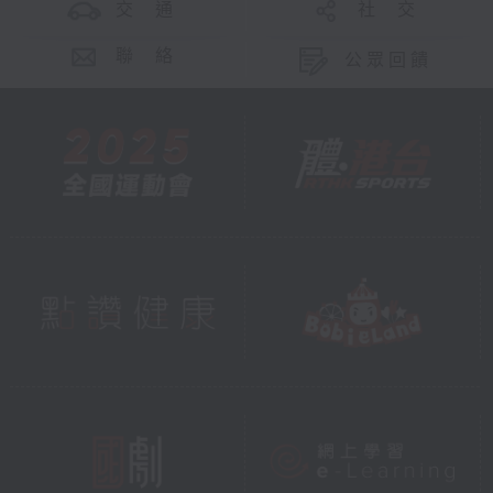
交 通
社 交
聯 絡
公眾回饋