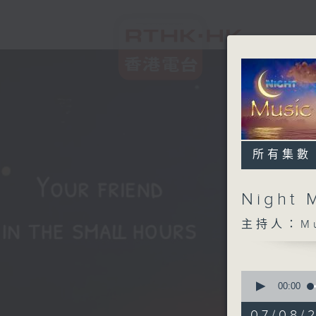
所有集數
Night 
主持人：Musi
0
seconds
00:00
of
5
07/08/