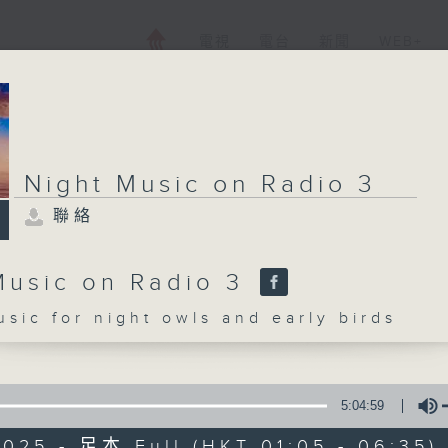
電視
電台
新聞
WEB+
Night Music on Radio 3
聯絡
Music on Radio 3
c for night owls and early birds
5:04:59
2025 - 足本 Full (HKT 01:05 - 06:35)