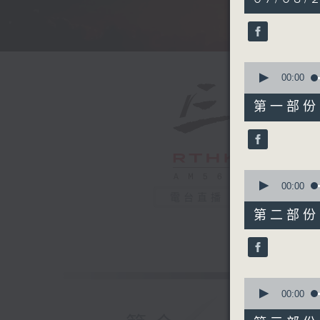
hours,
4
minutes,
59
seconds
90%
0
seconds
00:00
of
55
第一部份 P
minutes,
10
seconds
90%
0
seconds
00:00
of
電台直播
55
第二部份 P
minutes,
19
seconds
90%
0
seconds
00:00
of
55