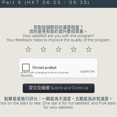
art 6 (HKT 06:05 - 06:35)
90%
0
seconds
00:00
Volume
of
55
第一部份 Part 1 (HKT 01:05 - 02:00
minutes,
0
您對這個節目的滿意程度？
seconds
Volume
您的意見有助於提升節目質素。
90%
How satisfied are you with this program?
Your feedback helps to improve the quality of the program.
0
☆
☆
☆
☆
☆
seconds
00:00
of
55
第二部份 Part 2 (HKT 02:05 - 03:00
minutes,
9
seconds
Volume
90%
0
提交及繼續 Submit and Continue
seconds
00:00
of
55
點擊星星進行評分：一顆星為不滿意，五顆星為非常滿意。
第三部份 Part 3 (HKT 03:05 - 04:00
minutes,
lick on the stars to rate: One star is for not satisfied, and Five stars 
19
for very satisfied.
seconds
Volume
90%