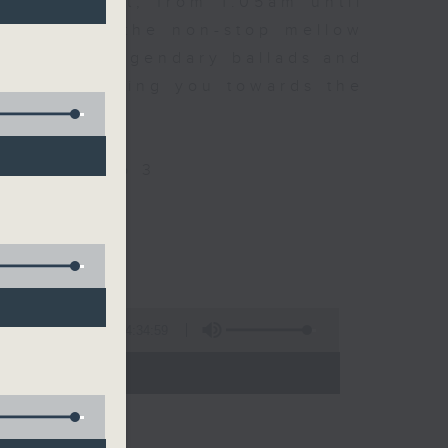
every night, from 1.05am until
ou. Enjoy the non-stop mellow
 with some legendary ballads and
n pace, moving you towards the
ly on Radio 3
4:34:59
 - 06:00)