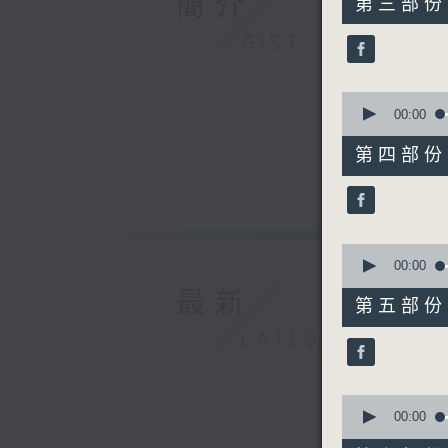
簡介
第三部份 P
minutes,
20
GIST
seconds
90%
0
seconds
00:00
of
55
第四部份 P
minutes,
10
seconds
90%
0
seconds
00:00
of
最新
55
第五部份 P
minutes,
10
LATEST
seconds
90%
0
seconds
00:00
of