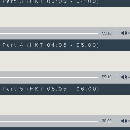
Stay with us throughout the night, 
art 3 (HKT 03:05 - 04:00)
dawn, as we slowly wake up with y
Volume
side of the 70s to the 90s at first,
soft rock hits, which gently grow i
2000s and a perfect morning mix
55:10
art 4 (HKT 04:05 - 05:00)
Seven days a week from 1.05am... on
Volume
09/08/2026
55:10
Night Music on Radio 3
art 5 (HKT 05:05 - 06:00)
0
seconds
00:00
Volume
of
4
09/08/2026 - 足本 Full (HKT 01:05
hours,
34
minutes,
30:09
59
seconds
Volume