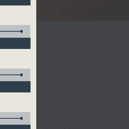
Radio 3
 birds