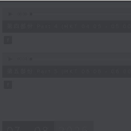
0
seconds
00:00
of
55
第四部份 Part 4 (HKT 04:05 - 05:00
minutes,
19
seconds
Volume
90%
0
seconds
00:00
of
55
第五部份 Part 5 (HKT 05:05 - 06:00
minutes,
9
seconds
Volume
90%
07 - 08
2026