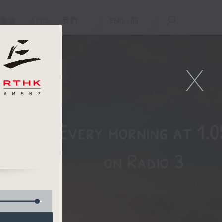
重溫
APPS
我們
ENG
/
簡
X