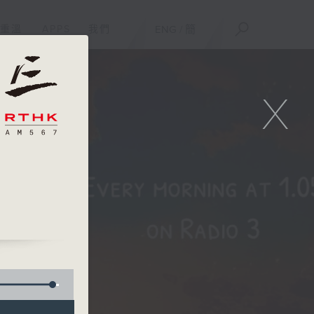
重溫
APPS
我們
ENG
/
簡
X