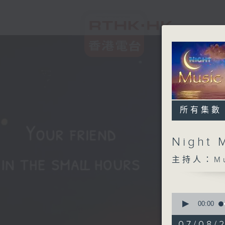
所有集數
Night 
主持人：Musi
0
seconds
00:00
of
5
07/08/