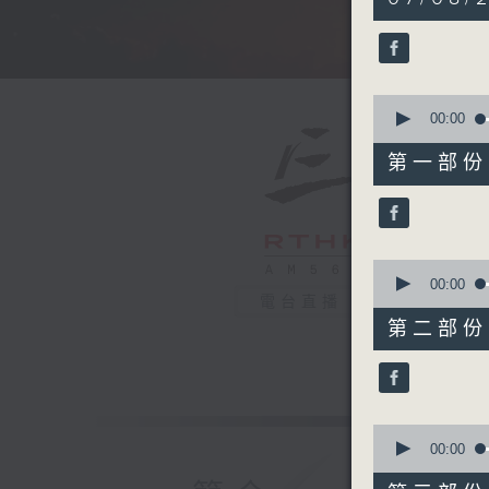
hours,
4
minutes,
59
seconds
90%
0
seconds
00:00
of
55
第一部份 P
minutes,
10
seconds
90%
0
seconds
00:00
of
電台直播
55
第二部份 P
minutes,
19
seconds
90%
0
seconds
00:00
of
55