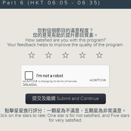
art 6 (HKT 06:05 - 06:35)
90%
0
seconds
00:00
Volume
of
55
第一部份 Part 1 (HKT 01:05 - 02:00
minutes,
0
您對這個節目的滿意程度？
seconds
Volume
您的意見有助於提升節目質素。
90%
How satisfied are you with this program?
Your feedback helps to improve the quality of the program.
0
☆
☆
☆
☆
☆
seconds
00:00
of
55
第二部份 Part 2 (HKT 02:05 - 03:00
minutes,
10
seconds
Volume
90%
0
提交及繼續 Submit and Continue
seconds
00:00
of
55
點擊星星進行評分：一顆星為不滿意，五顆星為非常滿意。
第三部份 Part 3 (HKT 03:05 - 04:00
minutes,
lick on the stars to rate: One star is for not satisfied, and Five stars 
20
for very satisfied.
seconds
Volume
90%