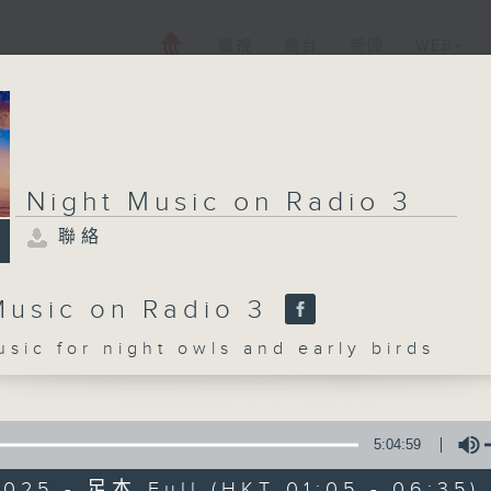
電視
電台
新聞
WEB+
Night Music on Radio 3
聯絡
Music on Radio 3
c for night owls and early birds
5:04:59
2025 - 足本 Full (HKT 01:05 - 06:35)