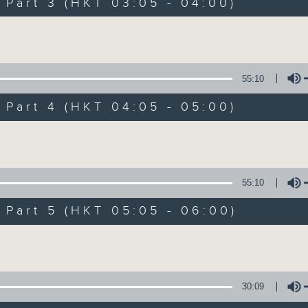
Stay with us throughout the night, 
art 3 (HKT 03:05 - 04:00)
dawn, as we slowly wake up with y
Volume
side of the 70s to the 90s at first,
soft rock hits, which gently grow i
2000s and a perfect morning mix
55:10
art 4 (HKT 04:05 - 05:00)
Seven days a week from 1.05am... on
Volume
08/08/2026
55:10
Night Music on Radio 3
art 5 (HKT 05:05 - 06:00)
0
seconds
00:00
Volume
of
4
08/08/2026 - 足本 Full (HKT 01:05
hours,
35
minutes,
30:09
0
seconds
Volume