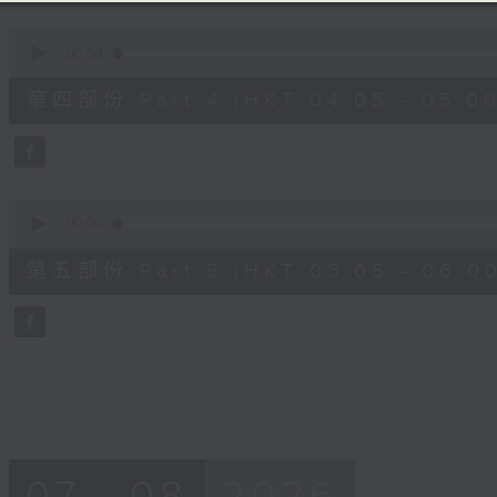
0
seconds
00:00
of
55
第四部份 Part 4 (HKT 04:05 - 05:00
minutes,
19
seconds
Volume
90%
0
seconds
00:00
of
55
第五部份 Part 5 (HKT 05:05 - 06:00
minutes,
10
seconds
Volume
90%
07 - 08
2026