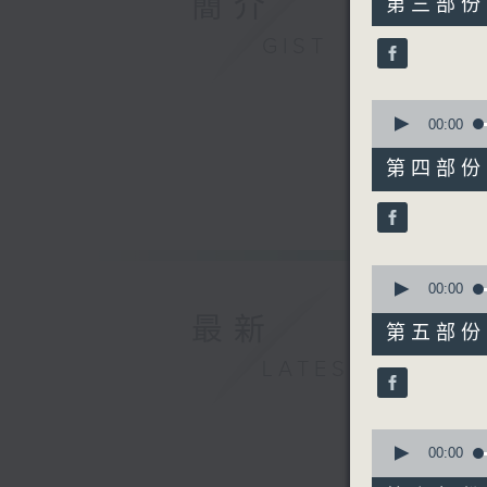
簡介
第三部份 P
minutes,
20
GIST
seconds
90%
0
seconds
00:00
of
55
第四部份 P
minutes,
10
seconds
90%
0
seconds
00:00
of
最新
55
第五部份 P
minutes,
10
LATEST
seconds
90%
0
seconds
00:00
of