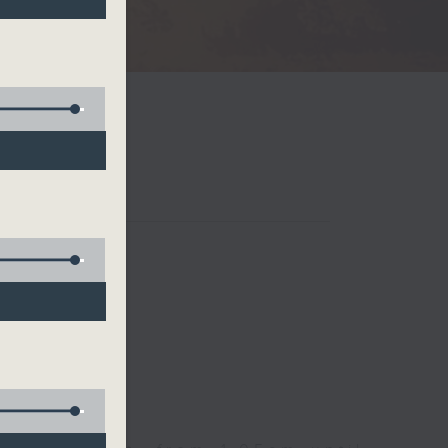
Radio 3
 birds