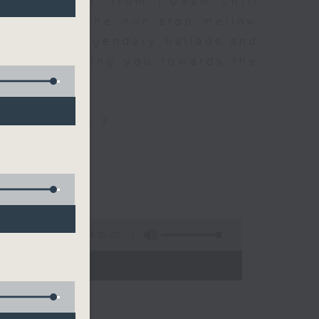
every night, from 1.05am until
ou. Enjoy the non-stop mellow
 with some legendary ballads and
n pace, moving you towards the
ly on Radio 3
4:35:00
 - 06:00)