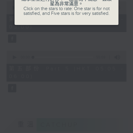
0
星為非常滿意。
seconds
00:00
55:19
Click on the stars to rate: One star is for not
of
satisfied, and Five stars is for very satisfied.
55
第四部份 Part 4 (HKT 04:05 -
minutes,
05:00)
19
seconds
0
seconds
00:00
55:09
of
55
第五部份 Part 5 (HKT 05:05 -
minutes,
06:00)
9
seconds
重溫
CATCHUP