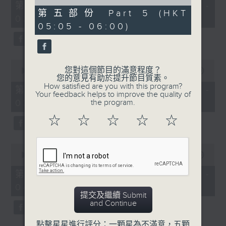
55
of
第一部份 Part 1 (HKT 01:05 -
minutes,
55
第五部份 Part 5 (HKT
02:00)
0
minutes,
05:05 - 06:00)
seconds
10
seconds
0
您對這個節目的滿意程度？
seconds
00:00
55:09
您的意見有助於提升節目質素。
of
How satisfied are you with this program?
55
第二部份 Part 2 (HKT 02:05 -
Your feedback helps to improve the quality of
minutes,
03:00)
the program.
9
seconds
☆
☆
☆
☆
☆
0
seconds
00:00
55:19
of
55
第三部份 Part 3 (HKT 03:05 -
minutes,
04:00)
19
提交及繼續 Submit
seconds
and Continue
點擊星星進行評分：一顆星為不滿意，五顆