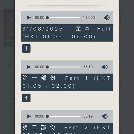
0
seconds
00:00
4:35:00
Night Music
of
4
31/08/2025 - 足本 Full
on Radio 3
電台直播
hours,
(HKT 01:05 - 06:00)
35
聯絡
minutes,
所有集數
0
seconds
0
您喜歡這個節目嗎?
seconds
00:00
55:10
of
55
第一部份 Part 1 (HKT
簡介
GIST
minutes,
01:05 - 02:00)
10
seconds
主持人：Music for night owls and
early birds
0
seconds
00:00
55:19
Stay with us throughout the night,
of
55
every night, from 1.05am until
第二部份 Part 2 (HKT
minutes,
dawn, as we slowly wake up with