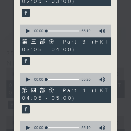
02:05 - 03:00)
19
seconds
you. Enjoy the non-stop mellow
更多...
side of the 70s to the 90s at
first, with some legendary ballads
0
and soft rock hits, which gently
seconds
00:00
55:19
最新
LATEST
grow in pace, moving you towards
of
55
the 2000s and a perfect morning
第三部份 Part 3 (HKT
minutes,
mix
03:05 - 04:00)
19
09/08/2026
seconds
Night Music on Radio 3
Seven days a week from 1.05am...
0
only on Radio 3
seconds
00:00
4:34:59
0
of
seconds
00:00
55:20
4
of
09/08/2026 - 足本 Full (HKT
hours,
55
第四部份 Part 4 (HKT
01:05 - 06:00)
34
minutes,
04:05 - 05:00)
minutes,
20
59
seconds
seconds
0
seconds
0
00:00
55:00
of
seconds
00:00
55:10