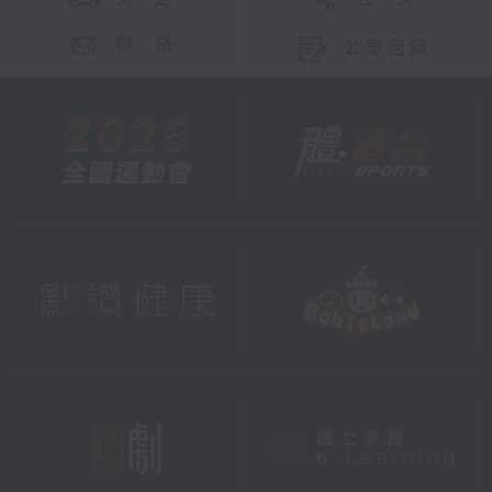
聯 絡
公眾回饋