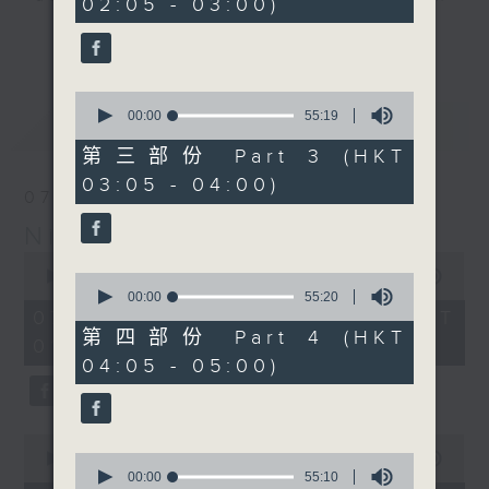
02:05 - 03:00)
19
seconds
you. Enjoy the non-stop mellow
更多...
side of the 70s to the 90s at
first, with some legendary ballads
0
and soft rock hits, which gently
seconds
00:00
55:19
最新
LATEST
grow in pace, moving you towards
of
55
the 2000s and a perfect morning
第三部份 Part 3 (HKT
minutes,
mix
03:05 - 04:00)
19
07/08/2026
seconds
Night Music on Radio 3
Seven days a week from 1.05am...
0
only on Radio 3
seconds
00:00
4:34:59
0
of
seconds
00:00
55:20
4
of
07/08/2026 - 足本 Full (HKT
hours,
55
第四部份 Part 4 (HKT
01:05 - 06:00)
34
minutes,
04:05 - 05:00)
minutes,
20
59
seconds
seconds
0
seconds
0
00:00
55:10
of
seconds
00:00
55:10