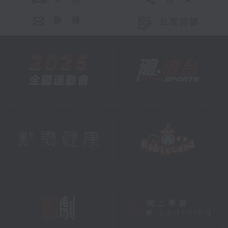
聯 絡
公眾回饋