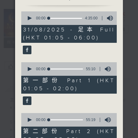
0
seconds
00:00
4:35:00
Night Music
of
4
31/08/2025 - 足本 Full
on Radio 3
電台直播
hours,
(HKT 01:05 - 06:00)
35
聯絡
minutes,
所有集數
0
seconds
0
您喜歡這個節目嗎?
seconds
00:00
55:10
of
55
第一部份 Part 1 (HKT
簡介
GIST
minutes,
01:05 - 02:00)
10
seconds
主持人：Music for night owls and
early birds
0
seconds
00:00
55:19
Stay with us throughout the night,
of
55
every night, from 1.05am until
第二部份 Part 2 (HKT
minutes,
dawn, as we slowly wake up with