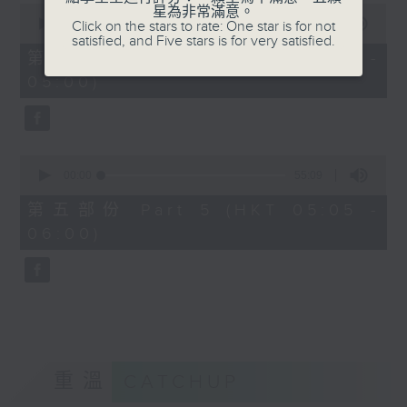
0
星為非常滿意。
seconds
00:00
55:19
Click on the stars to rate: One star is for not
of
satisfied, and Five stars is for very satisfied.
55
第四部份 Part 4 (HKT 04:05 -
minutes,
05:00)
19
seconds
0
seconds
00:00
55:09
of
55
第五部份 Part 5 (HKT 05:05 -
minutes,
06:00)
9
seconds
重溫
CATCHUP