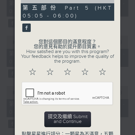
55
of
第一部份 Part 1 (HKT 01:05 -
minutes,
55
第五部份 Part 5 (HKT
02:00)
10
minutes,
05:05 - 06:00)
seconds
10
seconds
0
您對這個節目的滿意程度？
seconds
00:00
55:19
您的意見有助於提升節目質素。
of
How satisfied are you with this program?
55
第二部份 Part 2 (HKT 02:05 -
Your feedback helps to improve the quality of
minutes,
03:00)
the program.
19
seconds
☆
☆
☆
☆
☆
0
seconds
00:00
55:19
of
55
第三部份 Part 3 (HKT 03:05 -
minutes,
04:00)
19
提交及繼續 Submit
seconds
and Continue
點擊星星進行評分：一顆星為不滿意，五顆