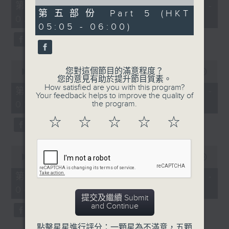
55
of
第一部份 Part 1 (HKT 01:05 -
minutes,
55
第五部份 Part 5 (HKT
02:00)
10
minutes,
05:05 - 06:00)
seconds
9
seconds
0
您對這個節目的滿意程度？
seconds
00:00
55:20
您的意見有助於提升節目質素。
of
How satisfied are you with this program?
55
第二部份 Part 2 (HKT 02:05 -
Your feedback helps to improve the quality of
minutes,
03:00)
the program.
20
seconds
☆
☆
☆
☆
☆
0
seconds
00:00
55:19
of
55
第三部份 Part 3 (HKT 03:05 -
minutes,
04:00)
19
提交及繼續 Submit
seconds
and Continue
點擊星星進行評分：一顆星為不滿意，五顆