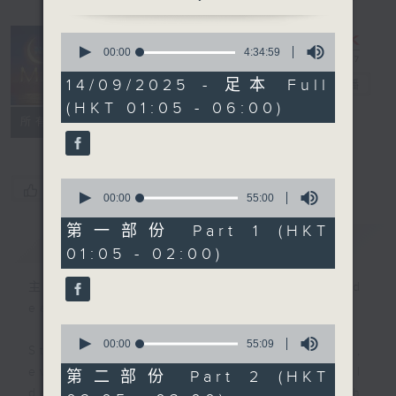
0
seconds
00:00
4:34:59
Night Music
of
4
14/09/2025 - 足本 Full
on Radio 3
電台直播
hours,
(HKT 01:05 - 06:00)
34
聯絡
minutes,
所有集數
59
seconds
0
您喜歡這個節目嗎?
seconds
00:00
55:00
of
55
第一部份 Part 1 (HKT
簡介
GIST
minutes,
01:05 - 02:00)
0
seconds
主持人：Music for night owls and
early birds
0
seconds
00:00
55:09
Stay with us throughout the night,
of
55
every night, from 1.05am until
第二部份 Part 2 (HKT
minutes,
dawn, as we slowly wake up with