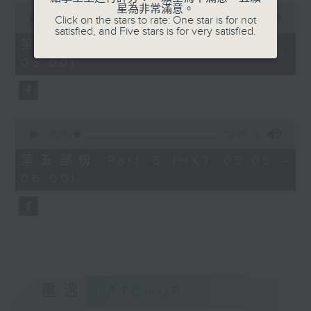
0
星為非常滿意。
seconds
00:00
55:10
Click on the stars to rate: One star is for not
of
satisfied, and Five stars is for very satisfied.
55
第四部份 Part 4 (HKT 04:05 -
minutes,
05:00)
10
seconds
0
seconds
00:00
55:09
of
55
第五部份 Part 5 (HKT 05:05 -
minutes,
06:00)
9
seconds
重溫
CATCHUP