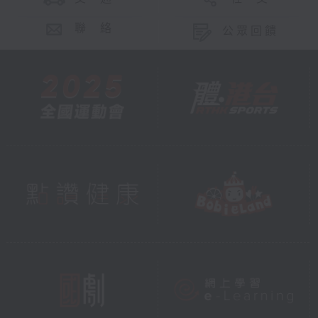
聯 絡
公眾回饋