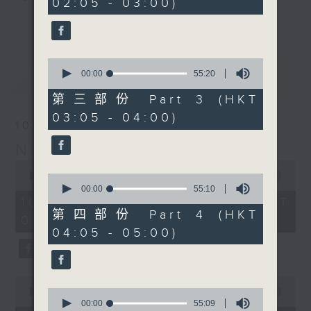
02:05 - 03:00)
9
seconds
you. Enjoy the non-stop mellow
更多...
side of the 70s to the 90s at
first, with some legendary ballads
0
and soft rock hits, which gently
seconds
00:00
55:20
最新
LATEST
grow in pace, moving you towards
of
55
the 2000s and a perfect morning
第三部份 Part 3 (HKT
minutes,
mix
03:05 - 04:00)
20
10/08/2026
seconds
Night Music on Radio 3
Seven days a week from 1.05am...
0
only on Radio 3
seconds
00:00
4:34:59
0
of
seconds
00:00
55:10
4
of
10/08/2026 - 足本 Full (HKT
hours,
55
第四部份 Part 4 (HKT
01:05 - 06:00)
34
minutes,
04:05 - 05:00)
minutes,
10
59
seconds
seconds
0
seconds
0
00:00
55:10
of
seconds
00:00
55:09