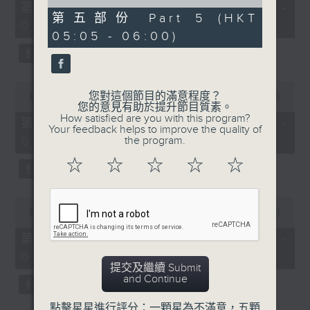
55
of
第一部份 Part 1 (HKT 01:05 -
minutes,
55
第五部份 Part 5 (HKT
02:00)
10
minutes,
05:05 - 06:00)
seconds
9
seconds
0
您對這個節目的滿意程度？
seconds
00:00
55:20
您的意見有助於提升節目質素。
of
How satisfied are you with this program?
55
第二部份 Part 2 (HKT 02:05 -
Your feedback helps to improve the quality of
minutes,
03:00)
the program.
20
seconds
☆
☆
☆
☆
☆
0
seconds
00:00
55:19
of
55
第三部份 Part 3 (HKT 03:05 -
minutes,
04:00)
19
提交及繼續 Submit
seconds
and Continue
點擊星星進行評分：一顆星為不滿意，五顆