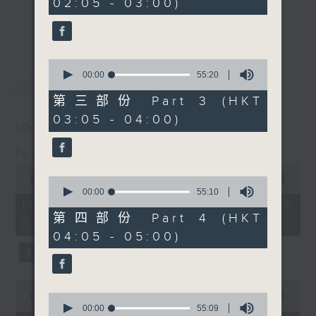
02:05 - 03:00)
9
seconds
you. Enjoy the non-stop mellow
更多...
side of the 70s to the 90s at
first, with some legendary ballads
0
and soft rock hits, which gently
seconds
00:00
55:20
最新
LATEST
grow in pace, moving you towards
of
55
the 2000s and a perfect morning
第三部份 Part 3 (HKT
minutes,
mix
03:05 - 04:00)
20
10/08/2026
seconds
Night Music on Radio 3
Seven days a week from 1.05am...
0
only on Radio 3
seconds
00:00
4:34:59
0
of
seconds
00:00
55:10
4
of
10/08/2026 - 足本 Full (HKT
hours,
55
第四部份 Part 4 (HKT
01:05 - 06:00)
34
minutes,
04:05 - 05:00)
minutes,
10
59
seconds
seconds
0
seconds
0
00:00
55:10
of
seconds
00:00
55:09