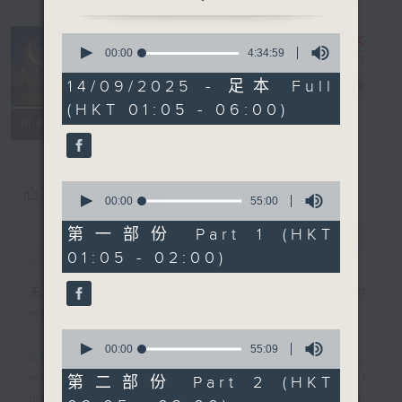
0
seconds
00:00
4:34:59
Night Music
of
4
14/09/2025 - 足本 Full
on Radio 3
電台直播
hours,
(HKT 01:05 - 06:00)
34
聯絡
minutes,
所有集數
59
seconds
0
您喜歡這個節目嗎?
seconds
00:00
55:00
of
55
第一部份 Part 1 (HKT
簡介
GIST
minutes,
01:05 - 02:00)
0
seconds
主持人：Music for night owls and
early birds
0
seconds
00:00
55:09
Stay with us throughout the night,
of
55
every night, from 1.05am until
第二部份 Part 2 (HKT
minutes,
dawn, as we slowly wake up with