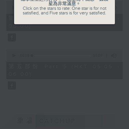
0
星為非常滿意。
seconds
00:00
55:10
Click on the stars to rate: One star is for not
of
satisfied, and Five stars is for very satisfied.
55
第四部份 Part 4 (HKT 04:05 -
minutes,
05:00)
10
seconds
0
seconds
00:00
55:09
of
55
第五部份 Part 5 (HKT 05:05 -
minutes,
06:00)
9
seconds
重溫
CATCHUP