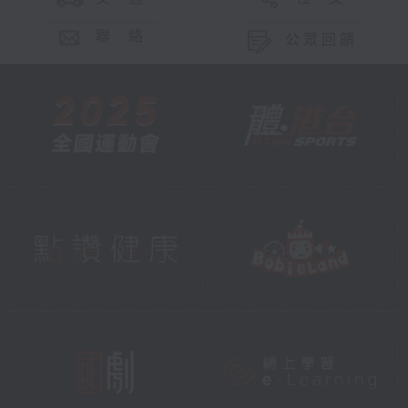
聯 絡
公眾回饋