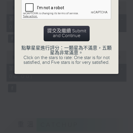
0
seconds
00:00
55:19
of
55
第四部份 Part 4 (HKT 04:05 -
minutes,
05:00)
19
提交及繼續 Submit
seconds
and Continue
點擊星星進行評分：一顆星為不滿意，五顆
0
星為非常滿意。
seconds
Click on the stars to rate: One star is for not
00:00
55:09
of
satisfied, and Five stars is for very satisfied.
55
第五部份 Part 5 (HKT 05:05 -
minutes,
06:00)
9
seconds
重溫
CATCHUP