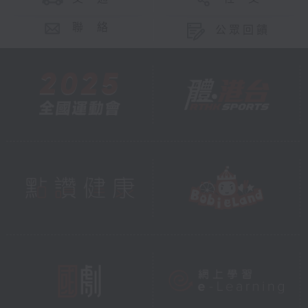
聯 絡
公眾回饋