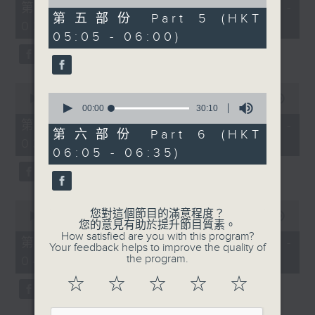
55
of
第一部份 Part 1 (HKT 01:05 -
minutes,
55
第五部份 Part 5 (HKT
02:00)
0
minutes,
05:05 - 06:00)
seconds
20
seconds
0
0
seconds
00:00
55:09
seconds
00:00
30:10
of
of
55
第二部份 Part 2 (HKT 02:05 -
30
minutes,
第六部份 Part 6 (HKT
03:00)
minutes,
9
06:05 - 06:35)
10
seconds
seconds
0
您對這個節目的滿意程度？
seconds
00:00
55:19
您的意見有助於提升節目質素。
of
How satisfied are you with this program?
55
第三部份 Part 3 (HKT 03:05 -
Your feedback helps to improve the quality of
minutes,
the program.
04:00)
19
seconds
☆
☆
☆
☆
☆