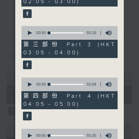
02:05 - 03:00)
19
seconds
you. Enjoy the non-stop mellow
更多...
side of the 70s to the 90s at
first, with some legendary ballads
0
and soft rock hits, which gently
seconds
00:00
55:20
最新
LATEST
grow in pace, moving you towards
of
55
the 2000s and a perfect morning
第三部份 Part 3 (HKT
minutes,
mix
03:05 - 04:00)
20
09/08/2026
seconds
Night Music on Radio 3
Seven days a week from 1.05am...
0
only on Radio 3
seconds
00:00
4:34:59
0
of
seconds
00:00
55:09
4
of
09/08/2026 - 足本 Full (HKT
hours,
55
第四部份 Part 4 (HKT
01:05 - 06:00)
34
minutes,
04:05 - 05:00)
minutes,
9
59
seconds
seconds
0
seconds
0
00:00
55:00
of
seconds
00:00
55:20