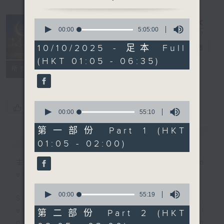
0
seconds
00:00
5:05:00
Night Music
of
5
10/10/2025 - 足本 Full
on Radio 3
電台直播
hours,
(HKT 01:05 - 06:35)
5
聯絡
minutes,
所有集數
0
seconds
0
您喜歡這個節目嗎?
seconds
00:00
55:10
of
55
第一部份 Part 1 (HKT
簡介
GIST
minutes,
01:05 - 02:00)
10
seconds
主持人：Music for night owls and
early birds
0
seconds
00:00
55:19
Stay with us throughout the night,
of
55
every night, from 1.05am until
第二部份 Part 2 (HKT
minutes,
dawn, as we slowly wake up with