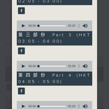
02:05 - 03:00)
19
seconds
you. Enjoy the non-stop mellow
更多...
side of the 70s to the 90s at
first, with some legendary ballads
0
and soft rock hits, which gently
seconds
00:00
55:20
最新
LATEST
grow in pace, moving you towards
of
55
the 2000s and a perfect morning
第三部份 Part 3 (HKT
minutes,
mix
03:05 - 04:00)
20
09/08/2026
seconds
Night Music on Radio 3
Seven days a week from 1.05am...
0
only on Radio 3
seconds
00:00
4:34:59
0
of
seconds
00:00
55:09
4
of
09/08/2026 - 足本 Full (HKT
hours,
55
第四部份 Part 4 (HKT
01:05 - 06:00)
34
minutes,
04:05 - 05:00)
minutes,
9
59
seconds
seconds
0
seconds
0
00:00
55:00
of
seconds
00:00
55:20