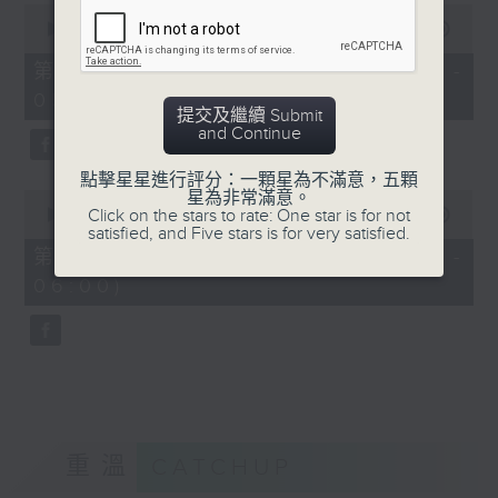
0
seconds
00:00
55:19
of
55
第四部份 Part 4 (HKT 04:05 -
minutes,
05:00)
19
提交及繼續 Submit
seconds
and Continue
點擊星星進行評分：一顆星為不滿意，五顆
0
星為非常滿意。
seconds
Click on the stars to rate: One star is for not
00:00
55:09
of
satisfied, and Five stars is for very satisfied.
55
第五部份 Part 5 (HKT 05:05 -
minutes,
06:00)
9
seconds
重溫
CATCHUP