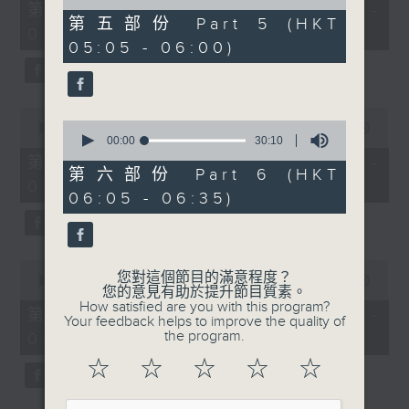
55
of
第一部份 Part 1 (HKT 01:05 -
minutes,
55
第五部份 Part 5 (HKT
02:00)
0
minutes,
05:05 - 06:00)
seconds
20
seconds
0
0
seconds
00:00
55:09
seconds
00:00
30:10
of
of
55
第二部份 Part 2 (HKT 02:05 -
30
minutes,
第六部份 Part 6 (HKT
03:00)
minutes,
9
06:05 - 06:35)
10
seconds
seconds
0
您對這個節目的滿意程度？
seconds
00:00
55:19
您的意見有助於提升節目質素。
of
How satisfied are you with this program?
55
第三部份 Part 3 (HKT 03:05 -
Your feedback helps to improve the quality of
minutes,
the program.
04:00)
19
seconds
☆
☆
☆
☆
☆