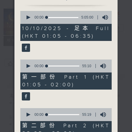
0
seconds
00:00
5:05:00
Night Music
of
5
10/10/2025 - 足本 Full
on Radio 3
電台直播
hours,
(HKT 01:05 - 06:35)
5
聯絡
minutes,
所有集數
0
seconds
0
您喜歡這個節目嗎?
seconds
00:00
55:10
of
55
第一部份 Part 1 (HKT
簡介
GIST
minutes,
01:05 - 02:00)
10
seconds
主持人：Music for night owls and
early birds
0
seconds
00:00
55:19
Stay with us throughout the night,
of
55
every night, from 1.05am until
第二部份 Part 2 (HKT
minutes,
dawn, as we slowly wake up with