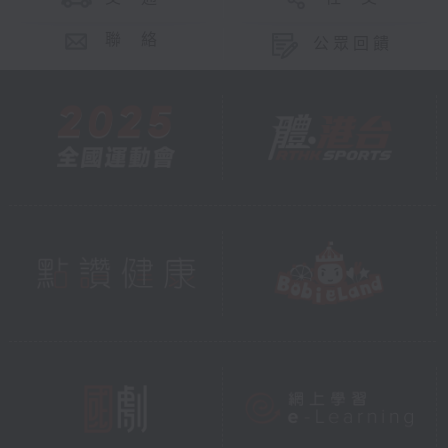
聯 絡
公眾回饋