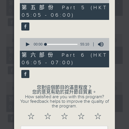
55
of
第一部份 Part 1 (HKT 01:05 -
minutes,
55
第五部份 Part 5 (HKT
02:00)
0
minutes,
05:05 - 06:00)
seconds
10
seconds
0
0
seconds
00:00
55:10
seconds
00:00
55:10
of
of
55
第二部份 Part 2 (HKT 02:05 -
55
minutes,
第六部份 Part 6 (HKT
03:00)
minutes,
10
06:05 - 07:00)
10
seconds
seconds
0
您對這個節目的滿意程度？
seconds
00:00
55:20
您的意見有助於提升節目質素。
of
How satisfied are you with this program?
55
第三部份 Part 3 (HKT 03:05 -
Your feedback helps to improve the quality of
minutes,
the program.
04:00)
20
seconds
☆
☆
☆
☆
☆