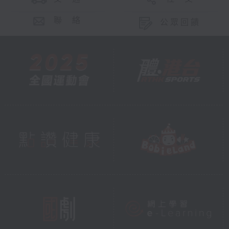
聯 絡
公眾回饋