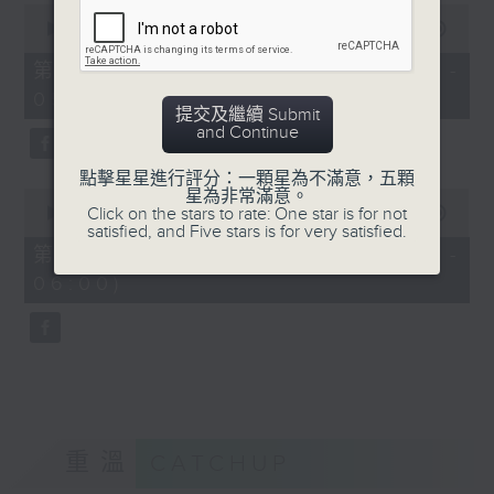
0
seconds
00:00
55:19
of
55
第四部份 Part 4 (HKT 04:05 -
minutes,
05:00)
19
提交及繼續 Submit
seconds
and Continue
點擊星星進行評分：一顆星為不滿意，五顆
0
星為非常滿意。
seconds
Click on the stars to rate: One star is for not
00:00
55:10
of
satisfied, and Five stars is for very satisfied.
55
第五部份 Part 5 (HKT 05:05 -
minutes,
06:00)
10
seconds
重溫
CATCHUP