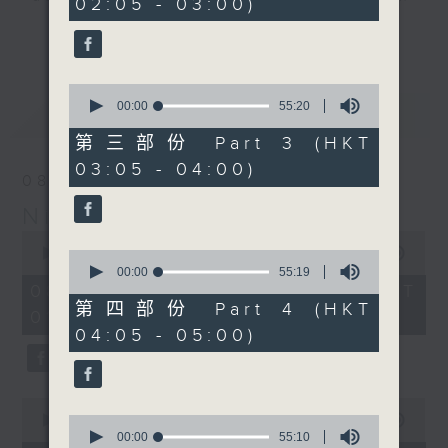
02:05 - 03:00)
20
seconds
you. Enjoy the non-stop mellow
更多...
side of the 70s to the 90s at
first, with some legendary ballads
0
and soft rock hits, which gently
seconds
00:00
55:20
最新
LATEST
grow in pace, moving you towards
of
55
the 2000s and a perfect morning
第三部份 Part 3 (HKT
minutes,
mix
03:05 - 04:00)
20
08/08/2026
seconds
Night Music on Radio 3
Seven days a week from 1.05am...
0
only on Radio 3
seconds
00:00
4:35:00
0
of
seconds
00:00
55:19
4
of
08/08/2026 - 足本 Full (HKT
hours,
55
第四部份 Part 4 (HKT
01:05 - 06:00)
35
minutes,
04:05 - 05:00)
minutes,
19
0
seconds
seconds
0
seconds
0
00:00
55:00
of
seconds
00:00
55:10