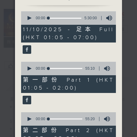
0
seconds
00:00
5:30:00
Night Music
of
5
11/10/2025 - 足本 Full
on Radio 3
電台直播
hours,
(HKT 01:05 - 07:00)
30
聯絡
minutes,
所有集數
0
seconds
0
您喜歡這個節目嗎?
seconds
00:00
55:10
of
55
第一部份 Part 1 (HKT
簡介
GIST
minutes,
01:05 - 02:00)
10
seconds
主持人：Music for night owls and
early birds
0
seconds
00:00
55:20
Stay with us throughout the night,
of
55
every night, from 1.05am until
第二部份 Part 2 (HKT
minutes,
dawn, as we slowly wake up with