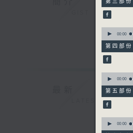
簡介
第三部份 P
minutes,
20
GIST
seconds
90%
0
seconds
00:00
of
55
第四部份 P
minutes,
19
seconds
90%
0
seconds
00:00
of
最新
55
第五部份 P
minutes,
10
LATEST
seconds
90%
0
seconds
00:00
of