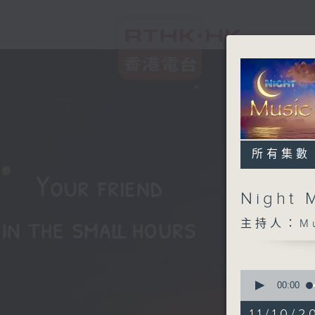
所有集數
Night 
主持人：Musi
0
seconds
00:00
of
5
11/10/2