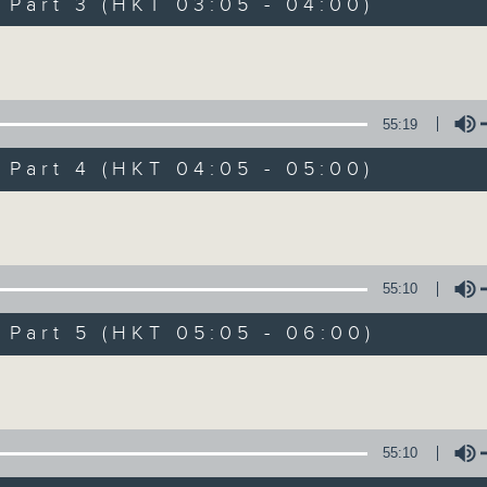
Stay with us throughout the night, 
art 3 (HKT 03:05 - 04:00)
dawn, as we slowly wake up with y
Volume
side of the 70s to the 90s at first,
soft rock hits, which gently grow i
2000s and a perfect morning mix
55:19
art 4 (HKT 04:05 - 05:00)
Seven days a week from 1.05am... on
Volume
07/08/2026
55:10
Night Music on Radio 3
art 5 (HKT 05:05 - 06:00)
0
seconds
00:00
Volume
of
4
07/08/2026 - 足本 Full (HKT 01:05
hours,
34
minutes,
55:10
59
seconds
Volume