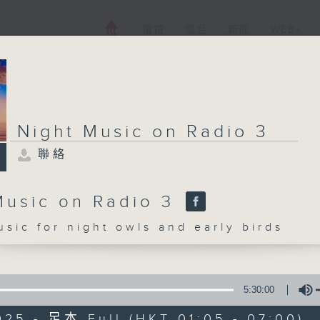
電視
電台
新聞
WEB+
Night Music on Radio 3
聯絡
Music on Radio 3
c for night owls and early birds
5:30:00
025 - 足本 Full (HKT 01:05 - 07:00)