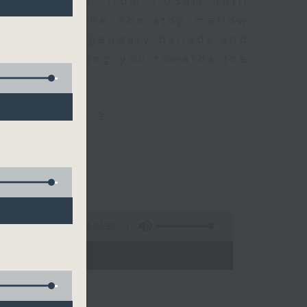
every night, from 1.05am until
ou. Enjoy the non-stop mellow
 with some legendary ballads and
n pace, moving you towards the
ly on Radio 3
4:34:59
 - 06:00)