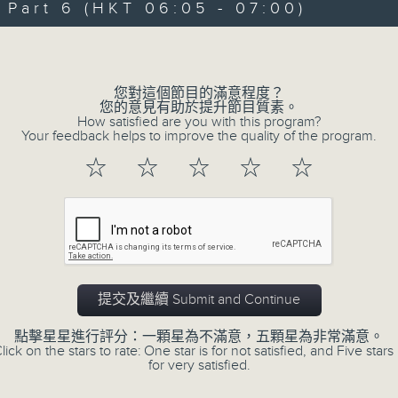
art 6 (HKT 06:05 - 07:00)
90%
0
seconds
00:00
Volume
of
55
第一部份 Part 1 (HKT 01:05 - 02:00
minutes,
10
您對這個節目的滿意程度？
seconds
Volume
您的意見有助於提升節目質素。
90%
How satisfied are you with this program?
Your feedback helps to improve the quality of the program.
0
☆
☆
☆
☆
☆
seconds
00:00
of
55
第二部份 Part 2 (HKT 02:05 - 03:00
minutes,
19
seconds
Volume
90%
0
提交及繼續 Submit and Continue
seconds
00:00
of
55
點擊星星進行評分：一顆星為不滿意，五顆星為非常滿意。
第三部份 Part 3 (HKT 03:05 - 04:00
minutes,
lick on the stars to rate: One star is for not satisfied, and Five stars 
19
for very satisfied.
seconds
Volume
90%