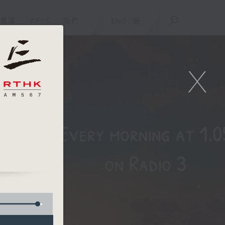
重溫
APPS
我們
ENG
/
簡
X