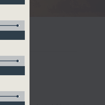
Radio 3
 birds