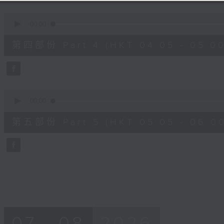
0
seconds
00:00
of
55
第四部份 Part 4 (HKT 04:05 - 05:00
minutes,
19
seconds
Volume
90%
0
seconds
00:00
of
55
第五部份 Part 5 (HKT 05:05 - 06:00
minutes,
9
seconds
Volume
90%
07 - 08
2026