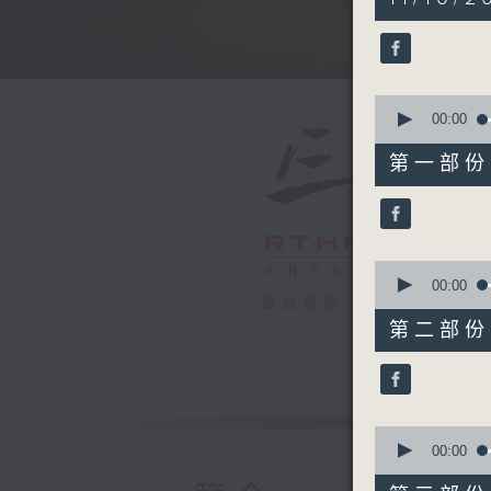
hours,
30
minutes,
0
seconds
90%
0
seconds
00:00
of
55
第一部份 P
minutes,
10
seconds
90%
0
seconds
00:00
of
電台直播
55
第二部份 P
minutes,
20
seconds
90%
0
seconds
00:00
of
55